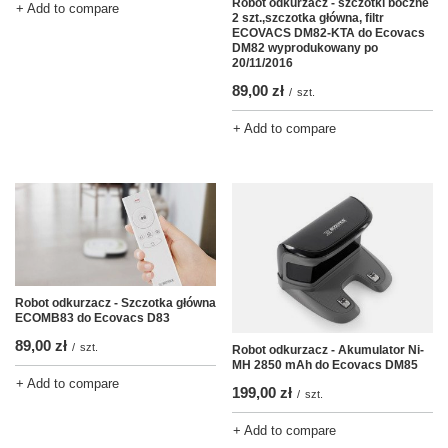
Robot odkurzacz - szczotki boczne
+ Add to compare
2 szt.,szczotka główna, filtr
ECOVACS DM82-KTA do Ecovacs
DM82 wyprodukowany po
20/11/2016
89,00 zł
/
szt.
+ Add to compare
Robot odkurzacz - Szczotka główna
ECOMB83 do Ecovacs D83
89,00 zł
/
szt.
Robot odkurzacz - Akumulator Ni-
MH 2850 mAh do Ecovacs DM85
+ Add to compare
199,00 zł
/
szt.
+ Add to compare