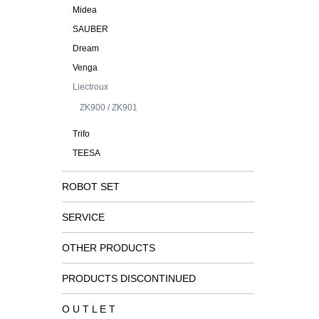
Midea
SAUBER
Dream
Venga
Liectroux
ZK900 / ZK901
Trifo
TEESA
ROBOT SET
SERVICE
OTHER PRODUCTS
PRODUCTS DISCONTINUED
O U T L E T