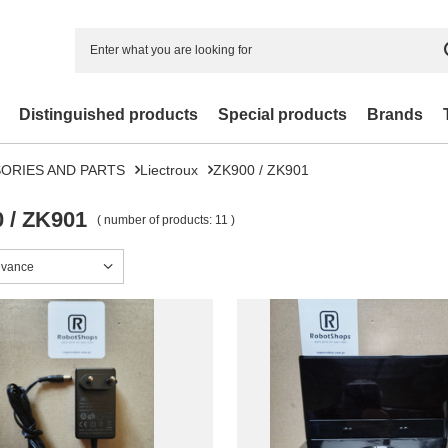
Distinguished products
Special products
Brands
ORIES AND PARTS
Liectroux
ZK900 / ZK901
 / ZK901
( number of products:
11
)
sorting
evance