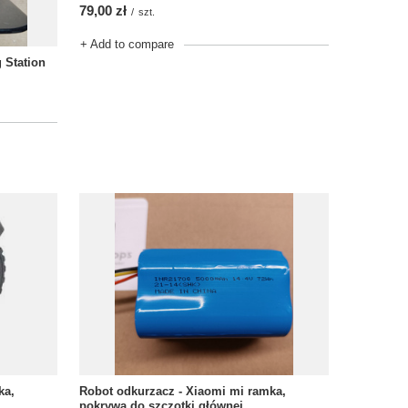
79,00 zł
/
szt.
+ Add to compare
 Station
ka,
Robot odkurzacz - Xiaomi mi ramka,
pokrywa do szczotki głównej