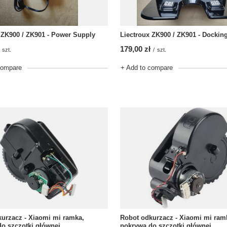
 ZK900 / ZK901 - Power Supply
Liectroux ZK900 / ZK901 - Docking
179,00 zł
szt.
/
szt.
compare
+ Add to compare
Robot odkurzacz - Xiaomi mi ram
urzacz - Xiaomi mi ramka,
pokrywa do szczotki głównej
o szczotki głównej