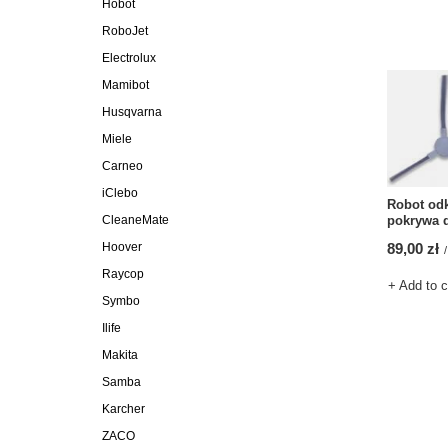
Hobot
RoboJet
Electrolux
Mamibot
Husqvarna
Miele
Carneo
iClebo
Robot odk
pokrywa d
CleaneMate
89,00 zł
Hoover
/
Raycop
+ Add to 
Symbo
Ilife
Makita
Samba
Karcher
ZACO