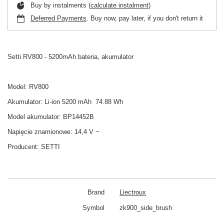
Buy by instalments (
calculate instalment
)
Deferred Payments
. Buy now, pay later, if you don't return it
Setti RV800 - 5200mAh bateria, akumulator
Model: RV800
Akumulator: Li-ion 5200 mAh 74.88 Wh
Model akumulator: BP14452B
Napięcie znamionowe: 14,4 V ~
Producent:
SETTI
Brand
Liectroux
Symbol
zk900_side_brush