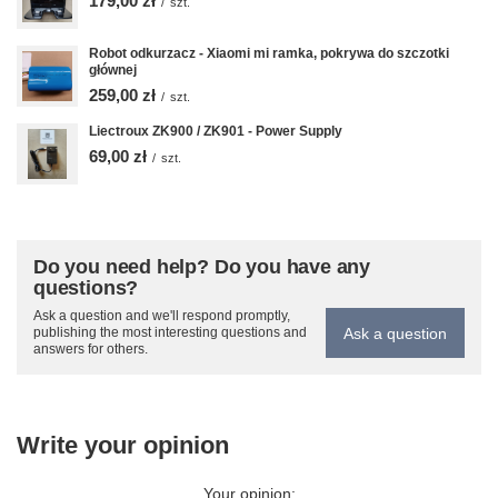
179,00 zł
/
szt.
Robot odkurzacz - Xiaomi mi ramka, pokrywa do szczotki
głównej
259,00 zł
/
szt.
Liectroux ZK900 / ZK901 - Power Supply
69,00 zł
/
szt.
Do you need help? Do you have any
questions?
Ask a question and we'll respond promptly,
Ask a question
publishing the most interesting questions and
answers for others.
Write your opinion
Your opinion: