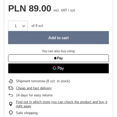
PLN 89.00
incl. VAT
/
szt.
of
8
szt.
Add to cart
You can also buy using:
Shipment
tomorrow
(8 szt. in stock)
Cheap and fast delivery
14
days for easy returns
Find out in which store you can check the product and buy it
right away
Safe shopping