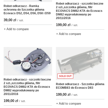
Robot odkurzacz - szczotki boczne
Robot odkurzacz - Ramka
2 szt.,szczotka główna, filtr
ochronna do Szczotka główna
ECOVACS DM82-KTA do Ecovacs
Ecovacs D52, D54, D56, D58 i D59
DM82 wyprodukowany po
20/11/2016
39,00 zł
/
szt.
199,00 zł
/
szt.
+ Add to compare
+ Add to compare
SOLD OUT
Robot odkurzacz - szczotki boczne
2 szt.,szczotka główna, filtr
Robot odkurzacz - Szczotka główna
ECOVACS DM82-KTA do Ecovacs
ECOMB83 do Ecovacs D83
DM82 wyprodukowany po
199,00 zł
20/11/2016
/
szt.
199,00 zł
/
szt.
+ Add to compare