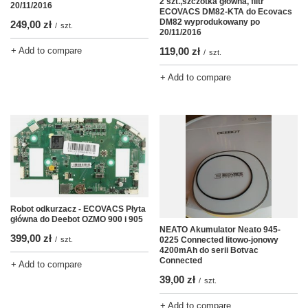
2 szt.,szczotka główna, filtr
20/11/2016
ECOVACS DM82-KTA do Ecovacs
DM82 wyprodukowany po
249,00 zł
/
szt.
20/11/2016
+ Add to compare
119,00 zł
/
szt.
+ Add to compare
Robot odkurzacz - ECOVACS Płyta
główna do Deebot OZMO 900 i 905
NEATO Akumulator Neato 945-
399,00 zł
0225 Connected litowo-jonowy
/
szt.
4200mAh do serii Botvac
Connected
+ Add to compare
39,00 zł
/
szt.
+ Add to compare