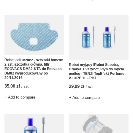
Robot odkurzacz - szczotki boczne
2 szt.,szczotka główna, filtr
Robot myjący IRobot Scooba,
ECOVACS DM82-KTA do Ecovacs
Braava, Everybot, Płyn do mycia
DM82 wyprodukowany po
podłóg - TENZI TopEfekt Perfume
20/11/2016
ALURE 1L - PH7
35,00 zł
29,99 zł
/
szt.
/
szt.
+ Add to compare
+ Add to compare