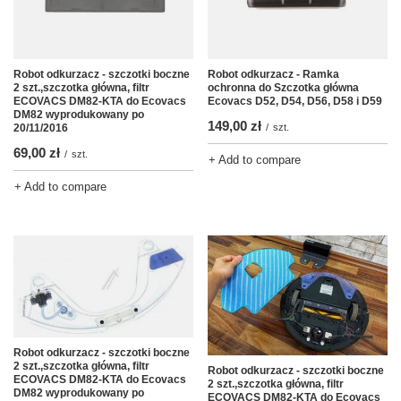
Robot odkurzacz - szczotki boczne
Robot odkurzacz - Ramka
2 szt.,szczotka główna, filtr
ochronna do Szczotka główna
ECOVACS DM82-KTA do Ecovacs
Ecovacs D52, D54, D56, D58 i D59
DM82 wyprodukowany po
149,00 zł
20/11/2016
/
szt.
69,00 zł
/
szt.
+ Add to compare
+ Add to compare
Robot odkurzacz - szczotki boczne
2 szt.,szczotka główna, filtr
Robot odkurzacz - szczotki boczne
ECOVACS DM82-KTA do Ecovacs
2 szt.,szczotka główna, filtr
DM82 wyprodukowany po
ECOVACS DM82-KTA do Ecovacs