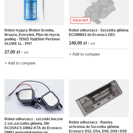
SOLD OUT
Robot odkurzacz - Szczotka główna
Robot myjący IRobot Scooba,
ECOMB83 do Ecovacs D83
Braava, Everybot, Płyn do mycia
podłóg - TENZI TopEfekt Perfume
149,00 zł
/
szt.
ALURE 1L - PH7
27,00 zł
/
szt.
+ Add to compare
+ Add to compare
Robot odkurzacz - szczotki boczne
Robot odkurzacz - Ramka
2 szt.,szczotka główna, filtr
ochronna do Szczotka główna
ECOVACS DM82-KTA do Ecovacs
Ecovacs D52, D54, D56, D58 i D59
DM82 wyprodukowany po