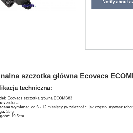
Notify about av
inalna szczotka główna Ecovacs ECOM
ikacja techniczna:
el:
Ecovacs szczotka główna ECOMB83
or:
zielona
ecana wymiana:
co 6 - 12 miesięcy (w zależności jak często używasz robot
ga:
35 g
ugość
: 19,5cm