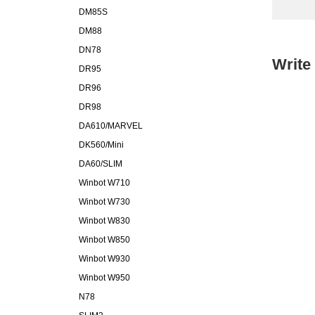
DM85S
DM88
DN78
Write
DR95
DR96
DR98
DA610/MARVEL
DK560/Mini
DA60/SLIM
Winbot W710
Winbot W730
Winbot W830
Winbot W850
Winbot W930
Winbot W950
N78