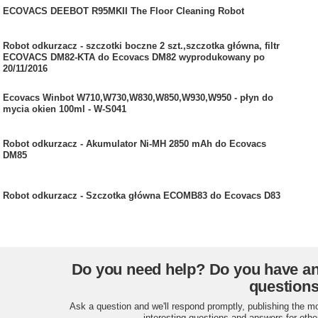
ECOVACS DEEBOT R95MKII The Floor Cleaning Robot
Robot odkurzacz - szczotki boczne 2 szt.,szczotka główna, filtr
ECOVACS DM82-KTA do Ecovacs DM82 wyprodukowany po
20/11/2016
Ecovacs Winbot W710,W730,W830,W850,W930,W950 - płyn do
mycia okien 100ml - W-S041
Robot odkurzacz - Akumulator Ni-MH 2850 mAh do Ecovacs
DM85
Robot odkurzacz - Szczotka główna ECOMB83 do Ecovacs D83
Do you need help? Do you have a
question
Ask a question and we'll respond promptly, publishing the m
interesting questions and answers for othe