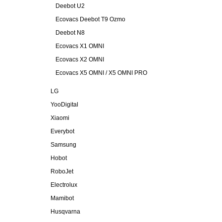
Deebot U2
Ecovacs Deebot T9 Ozmo
Deebot N8
Ecovacs X1 OMNI
Ecovacs X2 OMNI
Ecovacs X5 OMNI / X5 OMNI PRO
LG
YooDigital
Xiaomi
Everybot
Samsung
Hobot
RoboJet
Electrolux
Mamibot
Husqvarna