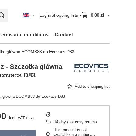
0,00 zł
Log in
Shopping lists
Terms and conditions
Contact
otka główna ECOMB83 do Ecovacs D83
z - Szczotka główna
covacs D83
Add to shopping list
ka główna ECOMB83 do Ecovacs D83
00
incl. VAT
/
szt.
14
days for easy returns
This product is not
available in a stationary