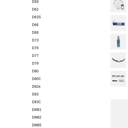
D59
D62
D63S
D66
D68
D73
D76
D77
D79
D80
D80C
D82e
D83
D83C
DM81
DM82
DM85