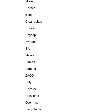
Miele
Carneo
iClebo
CleaneMate
Hoover
Raycop
Symbo
Ilife
Makita
Samba
Karcher
ZACO
Eufy
Cecotec
Proscenic
Overmax
Easy Home