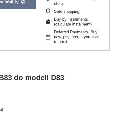
ailability
store
Safe shopping
Buy by instalments
(
calculate instalment
)
Deferred Payments
. Buy
now, pay later, if you don't
return it
B83 do modeli D83
a)