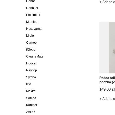
Hobot
+ Add to 
RoboJet
Electrolux
Mamibot
Husqvarna
Miele
Carneo
iClebo
CleaneMate
Hoover
Raycop
Symbo
Robot odk
boczna (2 
Ilife
149,00 zł
Makita
Samba
+ Add to 
Karcher
ZACO