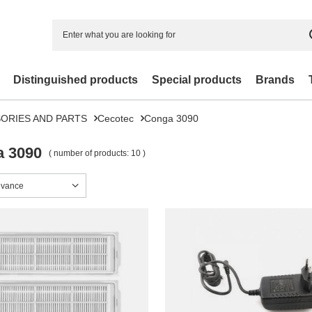
Distinguished products
Special products
Brands
ORIES AND PARTS
Cecotec
Conga 3090
 3090
( number of products:
10
)
sorting
evance