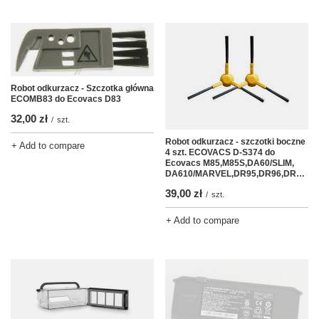
Robot odkurzacz - Szczotka główna
ECOMB83 do Ecovacs D83
32,00 zł
/
szt.
Robot odkurzacz - szczotki boczne
+ Add to compare
4 szt. ECOVACS D-S374 do
Ecovacs M85,M85S,DA60/SLIM,
DA610/MARVEL,DR95,DR96,DR98,DM81,DN78,DM88
39,00 zł
/
szt.
+ Add to compare