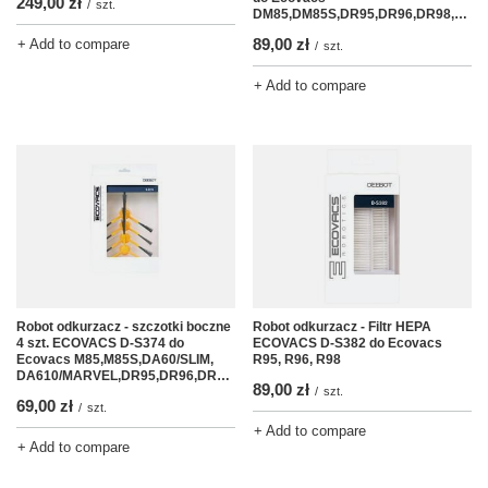
249,00 zł
/
szt.
DM85,DM85S,DR95,DR96,DR98,DM88,DM81
89,00 zł
+ Add to compare
/
szt.
+ Add to compare
Robot odkurzacz - szczotki boczne
Robot odkurzacz - Filtr HEPA
4 szt. ECOVACS D-S374 do
ECOVACS D-S382 do Ecovacs
Ecovacs M85,M85S,DA60/SLIM,
R95, R96, R98
DA610/MARVEL,DR95,DR96,DR98,DM81,DN78,DM88
89,00 zł
/
szt.
69,00 zł
/
szt.
+ Add to compare
+ Add to compare