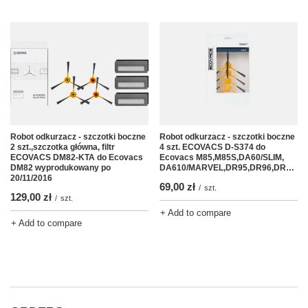
Robot odkurzacz - szczotki boczne
Robot odkurzacz - szczotki boczne
4 szt. ECOVACS D-S374 do
2 szt.,szczotka główna, filtr
Ecovacs M85,M85S,DA60/SLIM,
ECOVACS DM82-KTA do Ecovacs
DA610/MARVEL,DR95,DR96,DR98,DM81,DN78,DM88
DM82 wyprodukowany po
20/11/2016
69,00 zł
/
szt.
129,00 zł
/
szt.
+ Add to compare
+ Add to compare