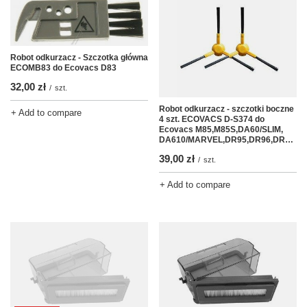
Robot odkurzacz - Szczotka główna
ECOMB83 do Ecovacs D83
32,00 zł
/
szt.
Robot odkurzacz - szczotki boczne
+ Add to compare
4 szt. ECOVACS D-S374 do
Ecovacs M85,M85S,DA60/SLIM,
DA610/MARVEL,DR95,DR96,DR98,DM81,DN78,DM88
39,00 zł
/
szt.
+ Add to compare