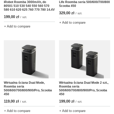
iRobot Roomba 3000mAh, do
Life Roomba seria 500/600/700/800
80501 510 530 540 550 560 570
Scooba 450
580 610 620 625 760 770 780 14.4V
329,00 zł
/
szt.
199,00 zł
/
szt.
+ Add to compare
+ Add to compare
Wirtualna ściana Dual Mode,
Wirtualna ściana Dual Mode 2 szt.,
Roomba seria
Roomba seria
500/600/700/800/900/Pro, Scooba
500/600/700/800/900/Pro, Scooba
450
450
119,00 zł
199,00 zł
/
szt.
/
szt.
+ Add to compare
+ Add to compare