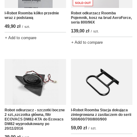
SOLD OUT
I-Robot Roomba kółko przednie
Robot odkurzacz Roomba
wraz z podstawą
Pojemnik, kosz na brud AeroForce,
seria 800/96X
49,90 zł
/
szt.
139,00 zł
/
szt.
+ Add to compare
+ Add to compare
Robot odkurzacz - szczotki boczne
I-Robot Roomba Stacja dokująca
2 szt.,szczotka główna, filtr
zintegrowana z zasilaczem do serii
ECOVACS DM82-KTA do Ecovacs
500/600/700/800/900
DM82 wyprodukowany po
59,00 zł
20/11/2016
/
szt.
39,00 zł