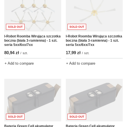
SOLD OUT
SOLD OUT
I-Robot Roomba Wirująca szczotka
I-Robot Roomba Wirująca szczotka
boczna (biała 3-ramienna) - 1 szt.
boczna (biała 3-ramienna) - 1 szt.
seria 5xx/6xx/7xx
seria 5xx/6xx/7xx
80,94 zł
17,99 zł
/
szt.
/
szt.
+ Add to compare
+ Add to compare
SOLD OUT
SOLD OUT
Bateria Green Cell akumulator
Bateria Green Cell akumulator