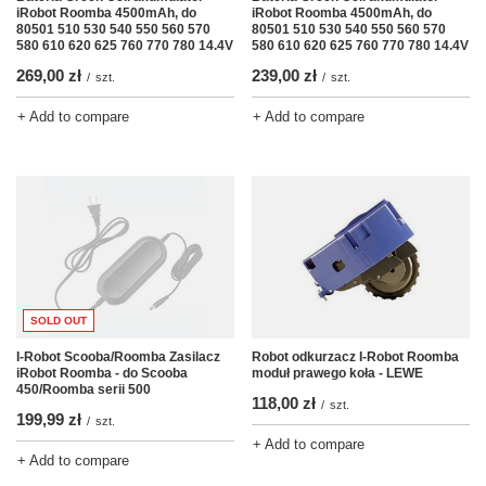
iRobot Roomba 4500mAh, do
iRobot Roomba 4500mAh, do
80501 510 530 540 550 560 570
80501 510 530 540 550 560 570
580 610 620 625 760 770 780 14.4V
580 610 620 625 760 770 780 14.4V
269,00 zł
239,00 zł
/
szt.
/
szt.
+ Add to compare
+ Add to compare
SOLD OUT
I-Robot Scooba/Roomba Zasilacz
Robot odkurzacz I-Robot Roomba
iRobot Roomba - do Scooba
moduł prawego koła - LEWE
450/Roomba serii 500
118,00 zł
/
szt.
199,99 zł
/
szt.
+ Add to compare
+ Add to compare