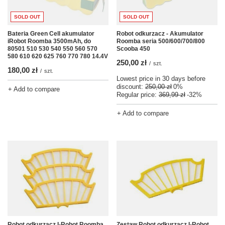
SOLD OUT
SOLD OUT
Bateria Green Cell akumulator
Robot odkurzacz - Akumulator
iRobot Roomba 3500mAh, do
Roomba seria 500/600/700/800
80501 510 530 540 550 560 570
Scooba 450
580 610 620 625 760 770 780 14.4V
250,00 zł
/
szt.
180,00 zł
/
szt.
Lowest price in 30 days before
discount:
250,00 zł
0%
+ Add to compare
Regular price:
369,99 zł
-32%
+ Add to compare
Robot odkurzacz I-Robot Roomba
Zestaw Robot odkurzacz I-Robot