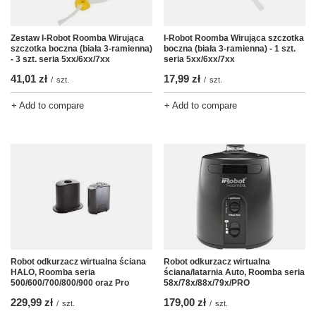
Zestaw I-Robot Roomba Wirująca
I-Robot Roomba Wirująca szczotka
szczotka boczna (biała 3-ramienna)
boczna (biała 3-ramienna) - 1 szt.
- 3 szt. seria 5xx/6xx/7xx
seria 5xx/6xx/7xx
41,01 zł
17,99 zł
/
szt.
/
szt.
+ Add to compare
+ Add to compare
Robot odkurzacz wirtualna ściana
Robot odkurzacz wirtualna
HALO, Roomba seria
ściana/latarnia Auto, Roomba seria
500/600/700/800/900 oraz Pro
58x/78x/88x/79x/PRO
229,99 zł
179,00 zł
/
szt.
/
szt.