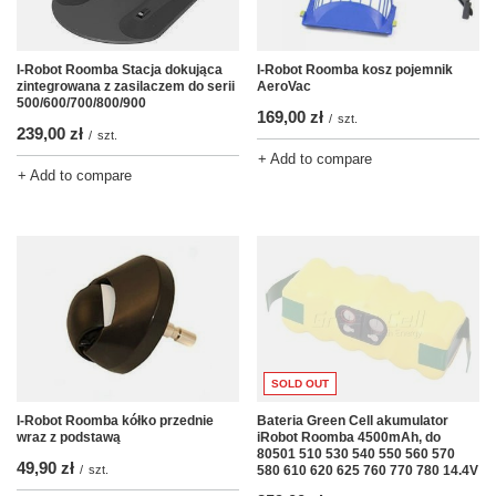
I-Robot Roomba kosz pojemnik
I-Robot Roomba Stacja dokująca
AeroVac
zintegrowana z zasilaczem do serii
500/600/700/800/900
169,00 zł
/
szt.
239,00 zł
/
szt.
+ Add to compare
+ Add to compare
SOLD OUT
Bateria Green Cell akumulator
I-Robot Roomba kółko przednie
iRobot Roomba 4500mAh, do
wraz z podstawą
80501 510 530 540 550 560 570
49,90 zł
580 610 620 625 760 770 780 14.4V
/
szt.