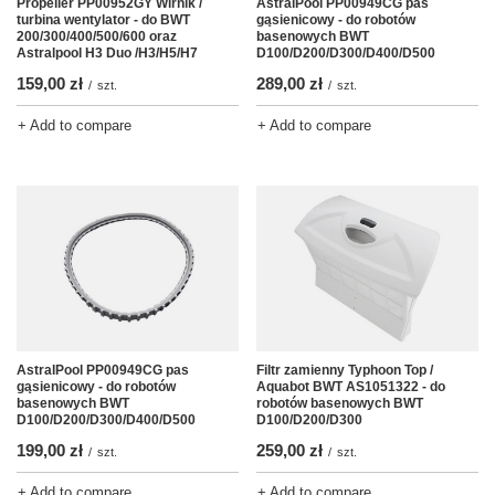
Propeller PP00952GY Wirnik /
AstralPool PP00949CG pas
turbina wentylator - do BWT
gąsienicowy - do robotów
200/300/400/500/600 oraz
basenowych BWT
Astralpool H3 Duo /H3/H5/H7
D100/D200/D300/D400/D500
159,00 zł
289,00 zł
/
szt.
/
szt.
+ Add to compare
+ Add to compare
AstralPool PP00949CG pas
Filtr zamienny Typhoon Top /
gąsienicowy - do robotów
Aquabot BWT AS1051322 - do
basenowych BWT
robotów basenowych BWT
D100/D200/D300/D400/D500
D100/D200/D300
199,00 zł
259,00 zł
/
szt.
/
szt.
+ Add to compare
+ Add to compare