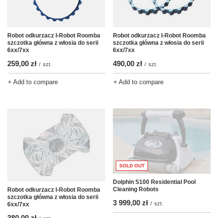
Robot odkurzacz I-Robot Roomba
Robot odkurzacz I-Robot Roomba
szczotka główna z włosia do serii
szczotka główna z włosia do serii
6xx/7xx
6xx/7xx
259,00 zł
490,00 zł
/
szt.
/
szt.
+ Add to compare
+ Add to compare
SOLD OUT
Dolphin S100 Residential Pool
Cleaning Robots
Robot odkurzacz I-Robot Roomba
szczotka główna z włosia do serii
3 999,00 zł
/
szt.
6xx/7xx
380,00 zł