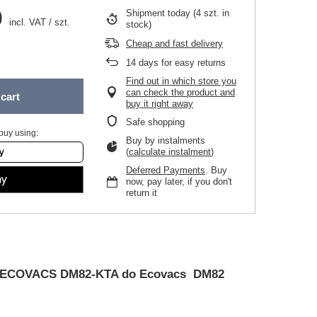
0
Shipment
today
(4 szt. in
incl. VAT
/
szt.
stock)
Cheap and fast delivery
14
days for easy returns
Find out in which store you
can check the product and
cart
buy it right away
Safe shopping
buy using:
Buy by instalments
(
calculate instalment
)
Deferred Payments
. Buy
now, pay later, if you don't
return it
iltr ECOVACS DM82-KTA do Ecovacs DM82