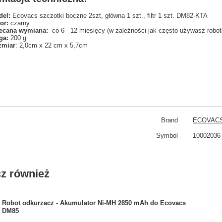
el:
Ecovacs szczotki boczne 2szt, główna 1 szt., filtr 1 szt. DM82-KTA
or:
czarny
ecana wymiana:
co 6 - 12 miesięcy (w zależności jak często używasz robot
ga:
200 g
zmiar
: 2,0cm x 22 cm x 5,7cm
Brand
ECOVAC
Symbol
10002036
z również
Robot odkurzacz - Akumulator Ni-MH 2850 mAh do Ecovacs
DM85