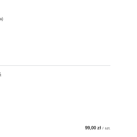
a)
S
99,00 zł
/
szt.