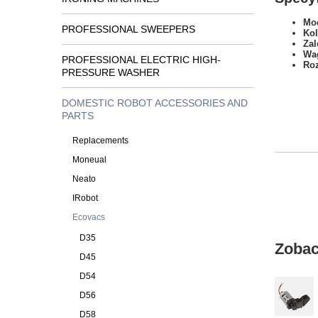
Mod
PROFESSIONAL SWEEPERS
Kol
Zal
Wa
PROFESSIONAL ELECTRIC HIGH-
Ro
PRESSURE WASHER
DOMESTIC ROBOT ACCESSORIES AND
PARTS
Replacements
Moneual
Neato
IRobot
Ecovacs
D35
Zobac
D45
D54
D56
D58