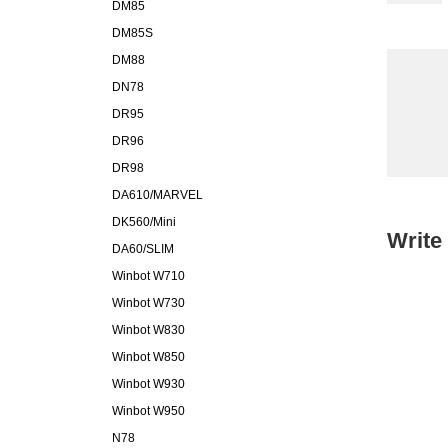
DM85
DM85S
DM88
DN78
DR95
DR96
DR98
DA610/MARVEL
DK560/Mini
Write
DA60/SLIM
Winbot W710
Winbot W730
Winbot W830
Winbot W850
Winbot W930
Winbot W950
N78