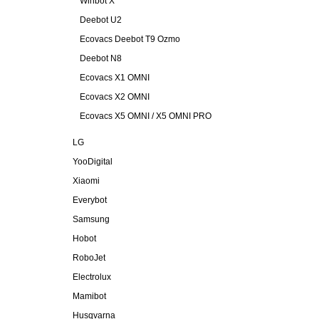
Winbot X
Deebot U2
Ecovacs Deebot T9 Ozmo
Deebot N8
Ecovacs X1 OMNI
Ecovacs X2 OMNI
Ecovacs X5 OMNI / X5 OMNI PRO
LG
YooDigital
Xiaomi
Everybot
Samsung
Hobot
RoboJet
Electrolux
Mamibot
Husqvarna