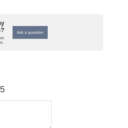
ny
s?
Ask a question
ost
rs.
/5