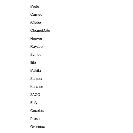
Miele
Carneo
iClebo
CleaneMate
Hoover
Raycop
Symbo
Ilife
Makita
Samba
Karcher
ZACO
Eufy
Cecotec
Proscenic
Overmax