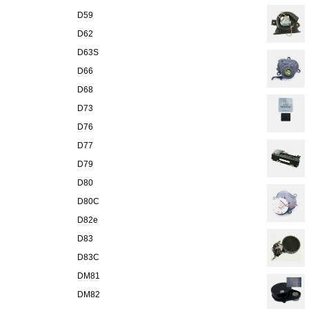
D59
D62
D63S
D66
D68
D73
D76
D77
D79
D80
D80C
D82e
D83
D83C
DM81
DM82