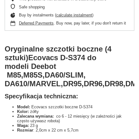
Safe shopping
Buy by instalments (
calculate instalment
)
Deferred Payments
. Buy now, pay later, if you don't return it
Oryginalne szczotki boczne (4
sztuki)Ecovacs D-S374 do
modeli Deebot
M85,M85S,DA60/SLIM,
DA610/MARVEL,DR95,DR96,DR98,DM
Specyfikacja techniczna:
Model:
Ecovacs szczotki boczne D-S374
Kolor:
żółty
Zalecana wymiana:
co 6 - 12 miesięcy (w zależności jak
często używasz robota)
Waga:
23 g
Rozmiar
: 2,0cm x 22 cm x 5,7cm