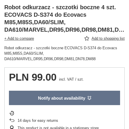
Robot odkurzacz - szczotki boczne 4 szt.
ECOVACS D-S374 do Ecovacs
M85,M85S,DA60/SLIM,
DA610/MARVEL,DR95,DR96,DR98,DM81,DN78,DM88
+ Add to compare
Add to shopping list
Robot odkurzacz - szczotki boczne ECOVACS D-S374 do Ecovacs
M85,M85S,DA60/SLIM,
DA610/MARVEL,DR95,DR96,DR98,DM81,DN78,DM88
PLN 99.00
incl. VAT
/
szt.
Notify about availability
14
days for easy returns
This product is not available in a stationary store