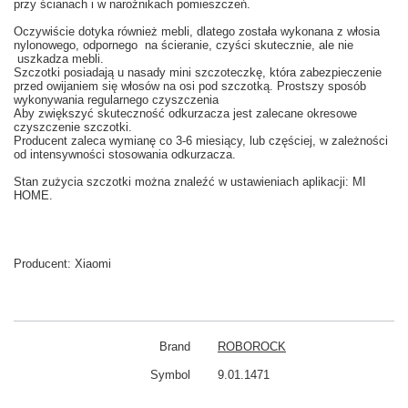
przy ścianach
i w
narożnikach
pomieszczeń.
Oczywiście dotyka również
mebli,
dlatego
została wykonana z
włosia
nylonowego
, odpornego
na ścieranie
, czyści
skutecznie
,
ale nie
uszkadza
mebli.
Szczotki posiadają u nasady
mini szczoteczkę, która
zabezpieczenie
przed
owijaniem się
włosów na
osi
pod
szczotką
.
Prostszy
sposób
wykonywania
regularnego czyszczenia
Aby
zwiększyć skuteczność
odkurzacza
jest zalecane
okresowe
czyszczenie
szczotki.
Producent
zaleca wy
mianę co
3-6
miesiący
,
lub częściej
, w zależności
od intensywności
stosowania
odkurzacza.
Stan
zużycia
szczotki
można znaleźć w
ustawieniach aplikacji: MI
HOME
.
Producent:
Xiaomi
Brand
ROBOROCK
Symbol
9.01.1471