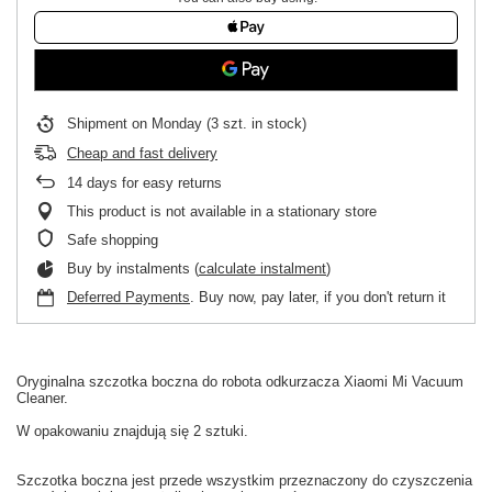
Shipment
on Monday
(3 szt. in stock)
Cheap and fast delivery
14
days for easy returns
This product is not available in a stationary store
Safe shopping
Buy by instalments (
calculate instalment
)
Deferred Payments
. Buy now, pay later, if you don't return it
Oryginalna
szczotka boczna
do
robota odkurzacza
Xiaomi
Mi
Vacuum
Cleaner.
W
opakowaniu
znajdują się 2 sztuki
.
Szczotka boczna
jest
przede wszystkim
przeznaczony do czyszczenia