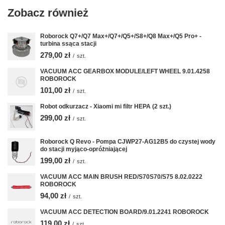
Zobacz również
Roborock Q7+/Q7 Max+/Q7+/Q5+/S8+/Q8 Max+/Q5 Pro+ -
turbina ssąca stacji
279,00 zł
/
szt.
VACUUM ACC GEARBOX MODULE/LEFT WHEEL 9.01.4258
ROBOROCK
101,00 zł
/
szt.
Robot odkurzacz - Xiaomi mi filtr HEPA (2 szt.)
299,00 zł
/
szt.
Roborock Q Revo - Pompa CJWP27-AG12B5 do czystej wody
do stacji myjąco-opróżniającej
199,00 zł
/
szt.
VACUUM ACC MAIN BRUSH RED/S70S70/S75 8.02.0222
ROBOROCK
94,00 zł
/
szt.
VACUUM ACC DETECTION BOARD/9.01.2241 ROBOROCK
119,00 zł
/
szt.