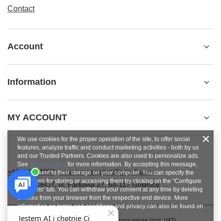
Contact
Account
Information
MY ACCOUNT
We use cookies for the proper operation of the site, to offer social
features, analyze traffic and conduct marketing activities - both by us
and our Trusted Partners. Cookies are also used to personalize ads.
See
privacy policy
for more information. By accepting this message,
+48784454053
pawel.superrobot@gmail.com
you consent to their storage on your computer. You can specify the
conditions for storing or accessing them by clicking on the "Configure
SUPERROBOT
,
ul. Parkowa 27
,
64-117
Gołanice
Consents" tab. You can withdraw your consent at any time by deleting
cookies from your browser from the respective end device. More
information on terms and conditions and privacy can also be found on
Google's Privacy and Terms page
.
In the store we present the gross prices (incl. VAT).