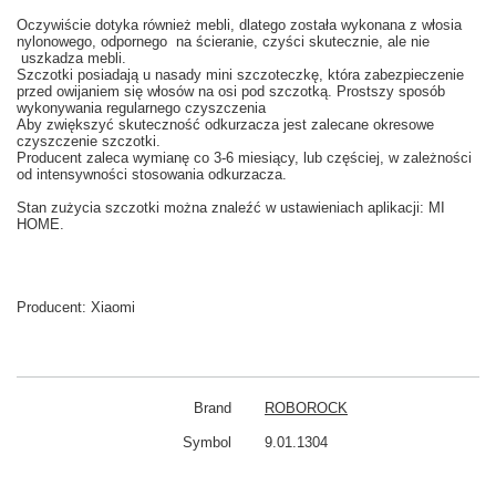
Oczywiście dotyka również
mebli,
dlatego
została wykonana z
włosia
nylonowego
, odpornego
na ścieranie
, czyści
skutecznie
,
ale nie
uszkadza
mebli.
Szczotki posiadają u nasady
mini szczoteczkę, która
zabezpieczenie
przed
owijaniem się
włosów na
osi
pod
szczotką
.
Prostszy
sposób
wykonywania
regularnego czyszczenia
Aby
zwiększyć skuteczność
odkurzacza
jest zalecane
okresowe
czyszczenie
szczotki.
Producent
zaleca wy
mianę co
3-6
miesiący
,
lub częściej
, w zależności
od intensywności
stosowania
odkurzacza.
Stan
zużycia
szczotki
można znaleźć w
ustawieniach aplikacji: MI
HOME
.
Producent:
Xiaomi
Brand
ROBOROCK
Symbol
9.01.1304