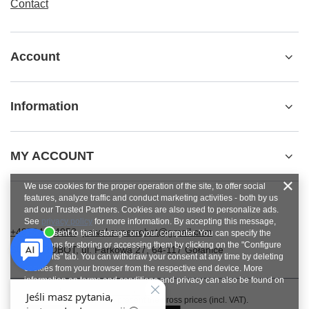
Contact
Account
Information
MY ACCOUNT
We use cookies for the proper operation of the site, to offer social
features, analyze traffic and conduct marketing activities - both by us
and our Trusted Partners. Cookies are also used to personalize ads.
See
privacy policy
for more information. By accepting this message,
+48784454053
pawel.superrobot@gmail.com
you consent to their storage on your computer. You can specify the
conditions for storing or accessing them by clicking on the "Configure
SUPERROBOT
,
ul. Parkowa 27
,
64-117
Gołanice
Consents" tab. You can withdraw your consent at any time by deleting
cookies from your browser from the respective end device. More
information on terms and conditions and privacy can also be found on
Google's Privacy and Terms page
.
In the store we present the gross prices (incl. VAT).