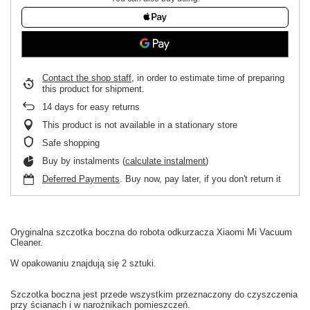
Contact the shop staff
, in order to estimate time of preparing
this product for shipment.
14
days for easy returns
This product is not available in a stationary store
Safe shopping
Buy by instalments (
calculate instalment
)
Deferred Payments
. Buy now, pay later, if you don't return it
Oryginalna
szczotka boczna
do
robota odkurzacza
Xiaomi
Mi
Vacuum
Cleaner.
W
opakowaniu
znajdują się 2 sztuki
.
Szczotka boczna
jest
przede wszystkim
przeznaczony do czyszczenia
przy ścianach
i w
narożnikach
pomieszczeń.