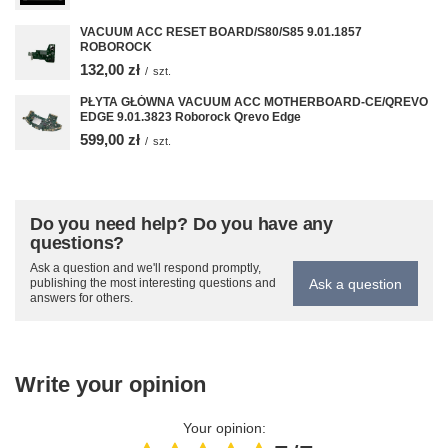
VACUUM ACC RESET BOARD/S80/S85 9.01.1857
ROBOROCK
132,00 zł
/
szt.
PŁYTA GŁÓWNA VACUUM ACC MOTHERBOARD-CE/QREVO
EDGE 9.01.3823 Roborock Qrevo Edge
599,00 zł
/
szt.
Do you need help? Do you have any
questions?
Ask a question and we'll respond promptly,
Ask a question
publishing the most interesting questions and
answers for others.
Write your opinion
Your opinion: