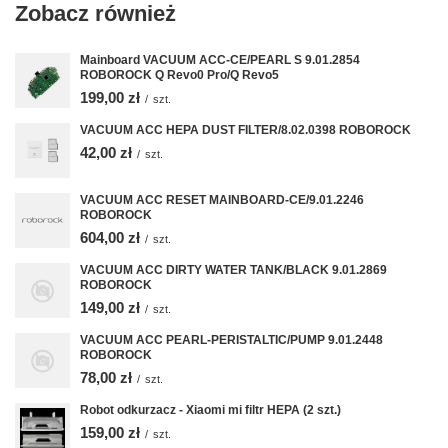
Zobacz również
Mainboard VACUUM ACC-CE/PEARL S 9.01.2854
ROBOROCK Q Revo0 Pro/Q Revo5
199,00 zł
/
szt.
VACUUM ACC HEPA DUST FILTER/8.02.0398 ROBOROCK
42,00 zł
/
szt.
VACUUM ACC RESET MAINBOARD-CE/9.01.2246
ROBOROCK
604,00 zł
/
szt.
VACUUM ACC DIRTY WATER TANK/BLACK 9.01.2869
ROBOROCK
149,00 zł
/
szt.
VACUUM ACC PEARL-PERISTALTIC/PUMP 9.01.2448
ROBOROCK
78,00 zł
/
szt.
Robot odkurzacz - Xiaomi mi filtr HEPA (2 szt.)
159,00 zł
/
szt.