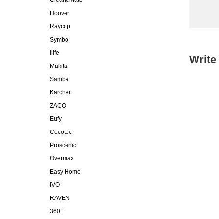
CleaneMate
Hoover
Raycop
Symbo
Ilife
Write
Makita
Samba
Karcher
ZACO
Eufy
Cecotec
Proscenic
Overmax
Easy Home
IVO
RAVEN
360+