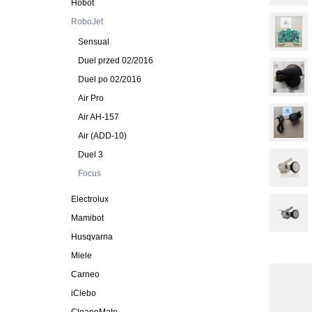
Hobot
RoboJet
Sensual
Duel przed 02/2016
Duel po 02/2016
Air Pro
Air AH-157
Air (ADD-10)
Duel 3
Focus
Electrolux
Mamibot
Husqvarna
Miele
Carneo
iClebo