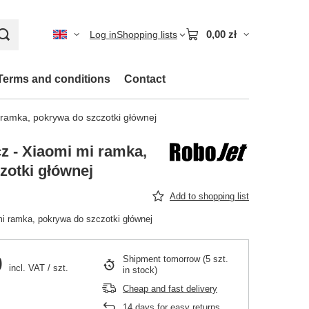
0,00 zł
Log in
Shopping lists
Terms and conditions
Contact
 ramka, pokrywa do szczotki głównej
z - Xiaomi mi ramka,
zotki głównej
Add to shopping list
i ramka, pokrywa do szczotki głównej
0
Shipment
tomorrow
(5 szt.
incl. VAT
/
szt.
in stock)
Cheap and fast delivery
14
days for easy returns