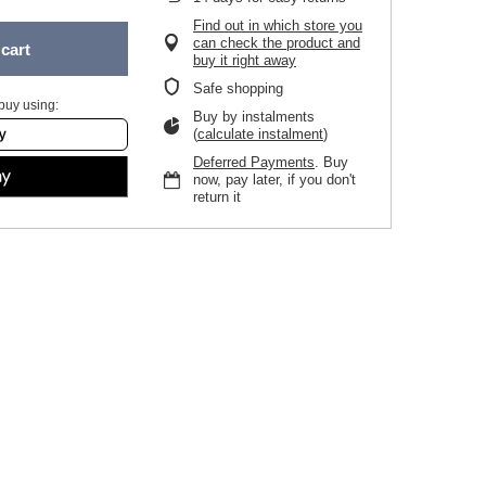
Find out in which store you
can check the product and
cart
buy it right away
Safe shopping
buy using:
Buy by instalments
(
calculate instalment
)
Deferred Payments
. Buy
now, pay later, if you don't
return it