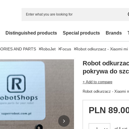
Distinguished products
Special products
Brands
ORIES AND PARTS
RoboJet
Focus
Robot odkurzacz - Xiaomi mi
Robot odkurzac
pokrywa do szc
+ Add to compare
Robot odkurzacz - Xiaomi m
PLN 89.0
of
5
szt.