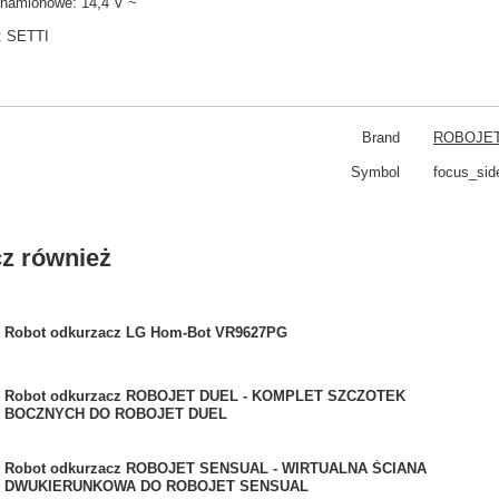
znamionowe: 14,4 V ~
:
SETTI
Brand
ROBOJE
Symbol
focus_si
z również
Robot odkurzacz LG Hom-Bot VR9627PG
Robot odkurzacz ROBOJET DUEL - KOMPLET SZCZOTEK
BOCZNYCH DO ROBOJET DUEL
Robot odkurzacz ROBOJET SENSUAL - WIRTUALNA ŚCIANA
DWUKIERUNKOWA DO ROBOJET SENSUAL