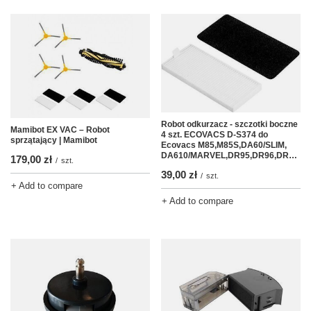
Robot odkurzacz - szczotki boczne
Mamibot EX VAC – Robot
4 szt. ECOVACS D-S374 do
sprzątający | Mamibot
Ecovacs M85,M85S,DA60/SLIM,
DA610/MARVEL,DR95,DR96,DR98,DM81,DN78,DM88
179,00 zł
/
szt.
39,00 zł
/
szt.
+ Add to compare
+ Add to compare