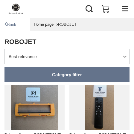
Home page
ROBOJET
Back
ROBOJET
Change sorting
Best relevance
Category filter