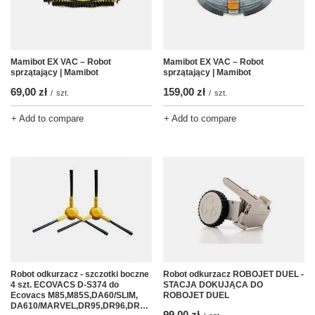
Mamibot EX VAC – Robot
Mamibot EX VAC – Robot
sprzątający | Mamibot
sprzątający | Mamibot
69,00 zł
159,00 zł
/
szt.
/
szt.
+ Add to compare
+ Add to compare
Robot odkurzacz - szczotki boczne
Robot odkurzacz ROBOJET DUEL -
4 szt. ECOVACS D-S374 do
STACJA DOKUJĄCA DO
Ecovacs M85,M85S,DA60/SLIM,
ROBOJET DUEL
DA610/MARVEL,DR95,DR96,DR98,DM81,DN78,DM88
99,00 zł