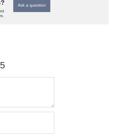
s?
Ask a question
ost
rs.
/5