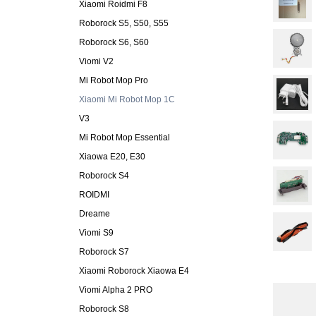
Xiaomi Roidmi F8
Roborock S5, S50, S55
Roborock S6, S60
Viomi V2
Mi Robot Mop Pro
Xiaomi Mi Robot Mop 1C
V3
Mi Robot Mop Essential
Xiaowa E20, E30
Roborock S4
ROIDMI
Dreame
Viomi S9
Roborock S7
Xiaomi Roborock Xiaowa E4
Viomi Alpha 2 PRO
Roborock S8