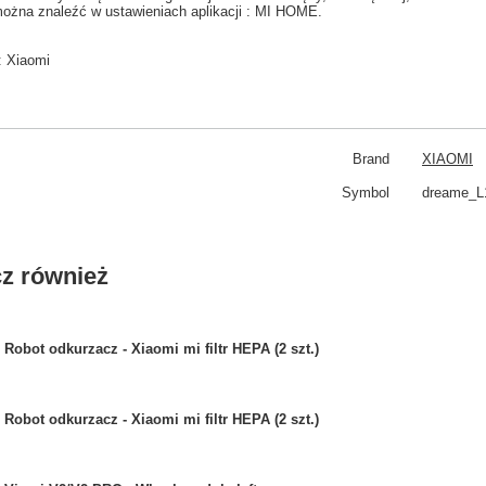
ożna znaleźć w
ustawieniach aplikacji
: MI HOME
.
:
Xiaomi
Brand
XIAOMI
Symbol
dreame_L
z również
Robot odkurzacz - Xiaomi mi filtr HEPA (2 szt.)
Robot odkurzacz - Xiaomi mi filtr HEPA (2 szt.)