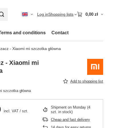
0,00 zł
Log in
Shopping lists
Terms and conditions
Contact
zacz - Xiaomi mi szczotka główna
z - Xiaomi mi
a
Add to shopping list
mi szczotka główna
0
Shipment
on Monday
(4
incl. VAT
/
szt.
szt. in stock)
Cheap and fast delivery
14
days for easy returns