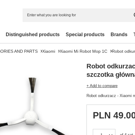
Distinguished products
Special products
Brands
ORIES AND PARTS
Xiaomi
Xiaomi Mi Robot Mop 1C
Robot odkur
Robot odkurzac
szczotka główn
+ Add to compare
Robot odkurzacz - Xiaomi 
PLN 49.0
of
4
szt.