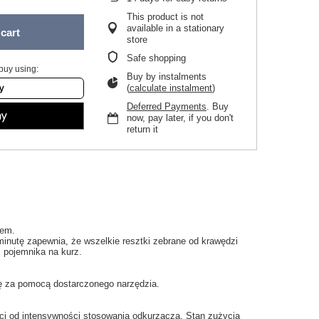
This product is not
available in a stationary
cart
store
Safe shopping
buy using:
Buy by instalments
(
calculate instalment
)
Deferred Payments
. Buy
now, pay later, if you don't
return it
zem.
minutę
zapewnia
, że wszelkie
resztki
zebrane
od krawędzi
z
pojemnika na kurz
.
ę
za pomocą dostarczonego narzędzia
.
ci
od intensywności
stosowania
odkurzacza.
Stan
zużycia