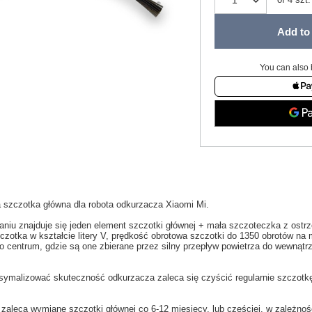
Add to 
You can also 
a
szczotka
główna
dla
robota
odkurzacza
Xiaomi
Mi
.
aniu
znajduje się jeden
element
szczotki głównej
+
mała
szczoteczka
z ostr
czotka
w kształcie litery V,
prędkość obrotowa
szczotki do
1350
obrotów na 
o centrum,
gdzie są one zbierane przez
silny przepływ
powietrza do wewnątr
symalizować
skuteczność
odkurzacza
zaleca się
czyścić
regularnie szczotk
 zaleca wymianę szczotki głównej co
6-12
miesięcy
,
lub częściej
, w zależnoś