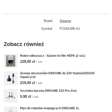
Brand
Dreame
Symbol
P2150-MB-A1
Zobacz również
Robot odkurzacz - Xiaomi mi filtr HEPA (2 szt.)
129,00 zł
/
szt.
Zestaw akcesoriów DREAME do Z20 Station/Z20/Z30
AquaCycle
219,00 zł
/
szt.
Szczotka boczna DREAME Z10 Pro 2szt.
5,90 zł
/
szt.
Płyn do robotów mopujących DREAME 1L