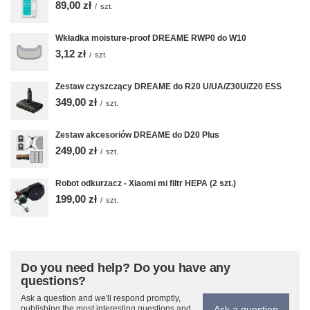
89,00 zł
/
szt.
Wkładka moisture-proof DREAME RWP0 do W10
3,12 zł
/
szt.
Zestaw czyszczący DREAME do R20 U/UA/Z30U/Z20 ESS
349,00 zł
/
szt.
Zestaw akcesoriów DREAME do D20 Plus
249,00 zł
/
szt.
Robot odkurzacz - Xiaomi mi filtr HEPA (2 szt.)
199,00 zł
/
szt.
Do you need help? Do you have any
questions?
Ask a question and we'll respond promptly,
Ask a question
publishing the most interesting questions and