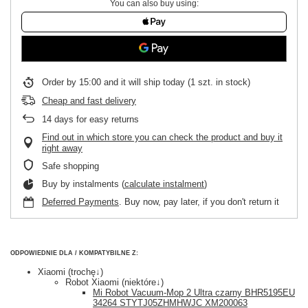
You can also buy using:
Order by
15:00 and it will ship today
(1 szt. in stock)
Cheap and fast delivery
14
days for easy returns
Find out in which store you can check the product and buy it
right away
Safe shopping
Buy by instalments (
calculate instalment
)
Deferred Payments
. Buy now, pay later, if you don't return it
ODPOWIEDNIE DLA / KOMPATYBILNE Z:
Xiaomi (trochę↓)
Robot Xiaomi (niektóre↓)
Mi Robot Vacuum-Mop 2 Ultra czarny BHR5195EU
34264 STYTJ05ZHMHWJC XM200063