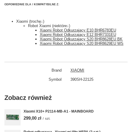
ODPOWIEDNIE DLA / KOMPATYBILNE Z:
Xiaomi (trochę↓)
Robot Xiaomi (niektóre↓)
Xiaomi Robot Odkurzający E10 BHR6783EU
Xiaomi Robot Odkurzający E12 BHR7331EU
Xiaomi Robot Odkurzający S20 BHR8628EU BK
Xiaomi Robot Odkurzający S20 BHR8629EU WS
Brand
XIAOMI
Symbol
390SH-22125
Zobacz również
Xiaomi X10+ P2114-MB-A1 - MAINBOARD
299,00 zł
/
szt.