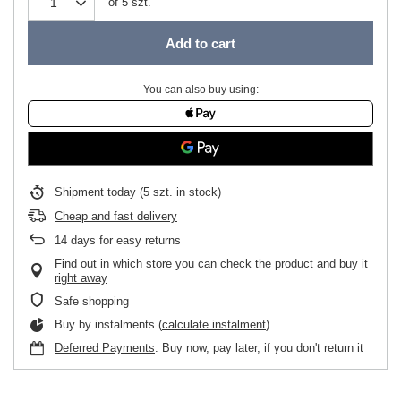
of
5
szt.
Add to cart
You can also buy using:
Shipment
today
(5 szt. in stock)
Cheap and fast delivery
14
days for easy returns
Find out in which store you can check the product and buy it
right away
Safe shopping
Buy by instalments (
calculate instalment
)
Deferred Payments
. Buy now, pay later, if you don't return it