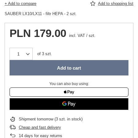
+ Add to compare
Add to shopping list
SAUBER LX10/LX11 - filtr HEPA - 2 szt.
PLN 179.00
incl. VAT
/
szt.
of
3
szt.
Add to cart
You can also buy using:
Shipment
tomorrow
(3 szt. in stock)
Cheap and fast delivery
14
days for easy returns