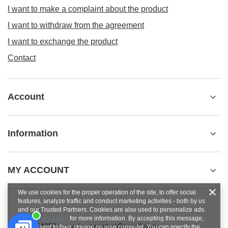
I want to make a complaint about the product
I want to withdraw from the agreement
I want to exchange the product
Contact
Account
Information
MY ACCOUNT
We use cookies for the proper operation of the site, to offer social
features, analyze traffic and conduct marketing activities - both by us
and our Trusted Partners. Cookies are also used to personalize ads.
See
privacy policy
for more information. By accepting this message,
+48784454053
pawel.superrobot@gmail.com
you consent to their storage on your computer. You can specify the