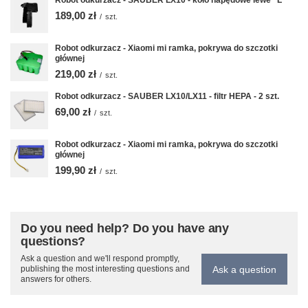
Robot odkurzacz - SAUBER LX10 - koło napędowe lewe "L"
189,00 zł
/
szt.
Robot odkurzacz - Xiaomi mi ramka, pokrywa do szczotki
głównej
219,00 zł
/
szt.
Robot odkurzacz - SAUBER LX10/LX11 - filtr HEPA - 2 szt.
69,00 zł
/
szt.
Robot odkurzacz - Xiaomi mi ramka, pokrywa do szczotki
głównej
199,90 zł
/
szt.
Do you need help? Do you have any
questions?
Ask a question and we'll respond promptly,
Ask a question
publishing the most interesting questions and
answers for others.