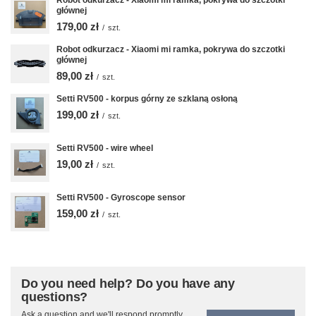
Robot odkurzacz - Xiaomi mi ramka, pokrywa do szczotki
głównej
179,00 zł
/
szt.
Robot odkurzacz - Xiaomi mi ramka, pokrywa do szczotki
głównej
89,00 zł
/
szt.
Setti RV500 - korpus górny ze szklaną osłoną
199,00 zł
/
szt.
Setti RV500 - wire wheel
19,00 zł
/
szt.
Setti RV500 - Gyroscope sensor
159,00 zł
/
szt.
Do you need help? Do you have any
questions?
Ask a question and we'll respond promptly,