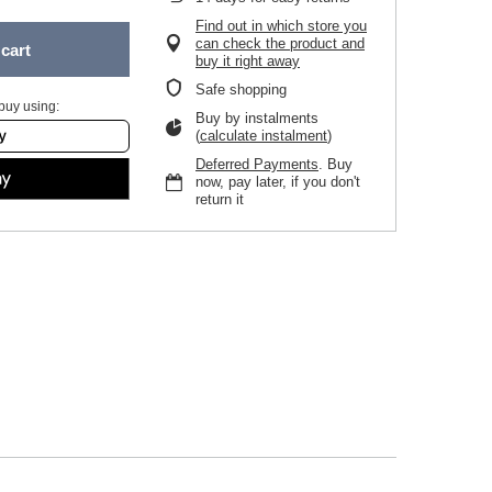
Find out in which store you
can check the product and
cart
buy it right away
Safe shopping
buy using:
Buy by instalments
(
calculate instalment
)
Deferred Payments
. Buy
now, pay later, if you don't
return it