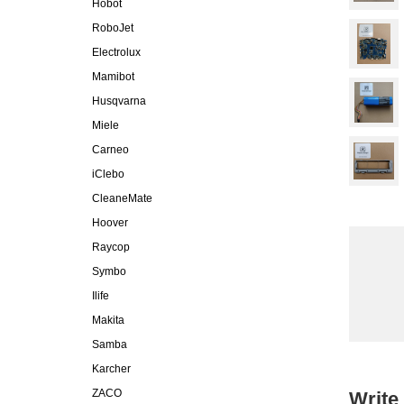
Hobot
RoboJet
Electrolux
Mamibot
Husqvarna
Miele
Carneo
iClebo
CleaneMate
Hoover
Raycop
Symbo
Ilife
Makita
Samba
Karcher
ZACO
Write