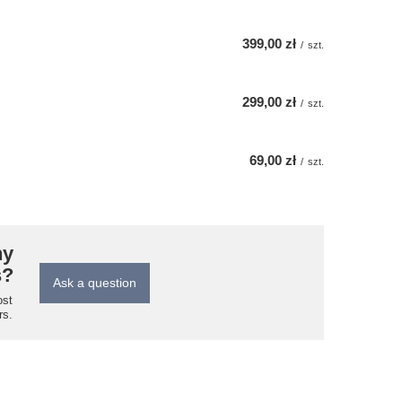
399,00 zł
/
szt.
299,00 zł
/
szt.
69,00 zł
/
szt.
ny
s?
Ask a question
ost
rs.