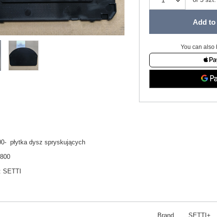
Add to 
You can also 
00- płytka dysz spryskujących
V800
:
SETTI
Brand
SETTI+