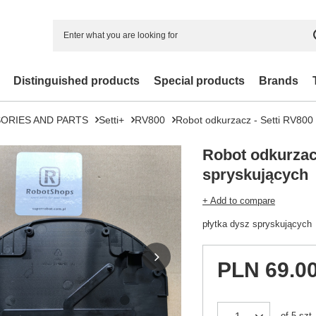
Distinguished products
Special products
Brands
ORIES AND PARTS
Setti+
RV800
Robot odkurzacz - Setti RV800 
Robot odkurzacz
spryskujących
+ Add to compare
płytka dysz spryskujących
PLN 69.0
of
5
szt.