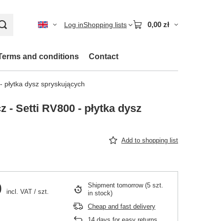
0,00 zł
Log in
Shopping lists
Terms and conditions
Contact
- płytka dysz spryskujących
 - Setti RV800 - płytka dysz
Add to shopping list
0
Shipment
tomorrow
(5 szt.
incl. VAT
/
szt.
in stock)
Cheap and fast delivery
14
days for easy returns