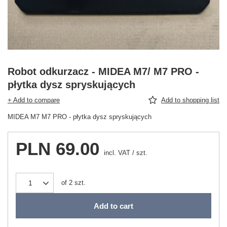
Robot odkurzacz - MIDEA M7/ M7 PRO -
płytka dysz spryskujących
+ Add to compare
Add to shopping list
MIDEA M7 M7 PRO - płytka dysz spryskujących
PLN 69.00
incl. VAT
/
szt.
of
2
szt.
Add to cart