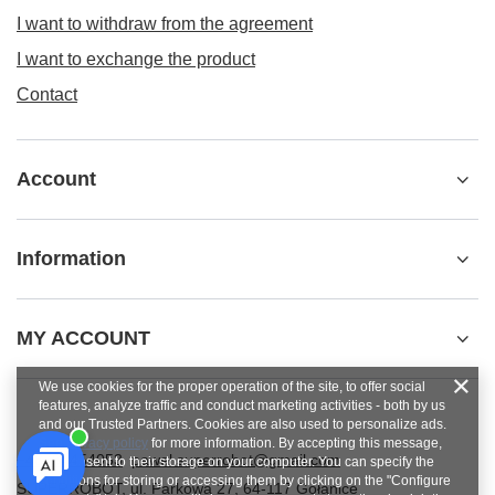
I want to withdraw from the agreement
I want to exchange the product
Contact
Account
Information
MY ACCOUNT
We use cookies for the proper operation of the site, to offer social
features, analyze traffic and conduct marketing activities - both by us
and our Trusted Partners. Cookies are also used to personalize ads.
See
privacy policy
for more information. By accepting this message,
+48784454053
pawel.superrobot@gmail.com
you consent to their storage on your computer. You can specify the
conditions for storing or accessing them by clicking on the "Configure
SUPERROBOT
,
ul. Parkowa 27
,
64-117
Gołanice