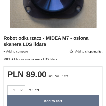
Robot odkurzacz - MIDEA M7 - osłona
skanera LDS lidara
+ Add to compare
Add to shopping list
MIDEA M7 - osłona skanera LDS lidara
PLN 89.00
incl. VAT
/
szt.
of
1
szt.
Add to cart