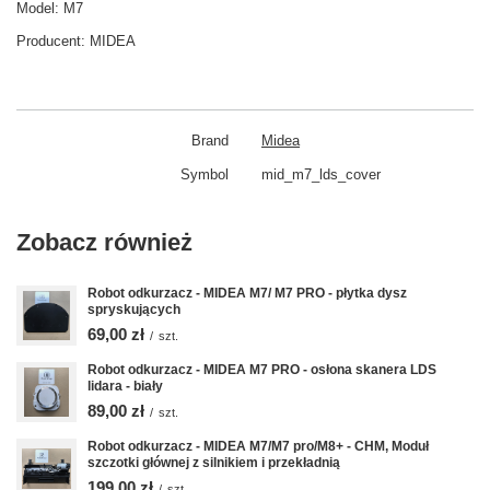
Model:
M7
Producent:
MIDEA
Brand
Midea
Symbol
mid_m7_lds_cover
Zobacz również
Robot odkurzacz - MIDEA M7/ M7 PRO - płytka dysz
spryskujących
69,00 zł
/
szt.
Robot odkurzacz - MIDEA M7 PRO - osłona skanera LDS
lidara - biały
89,00 zł
/
szt.
Robot odkurzacz - MIDEA M7/M7 pro/M8+ - CHM, Moduł
szczotki głównej z silnikiem i przekładnią
199,00 zł
/
szt.