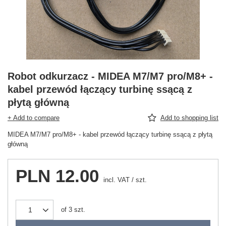
Robot odkurzacz - MIDEA M7/M7 pro/M8+ -
kabel przewód łączący turbinę ssącą z
płytą główną
+ Add to compare
Add to shopping list
MIDEA M7/M7 pro/M8+ - kabel przewód łączący turbinę ssącą z płytą
główną
PLN 12.00
incl. VAT
/
szt.
of
3
szt.