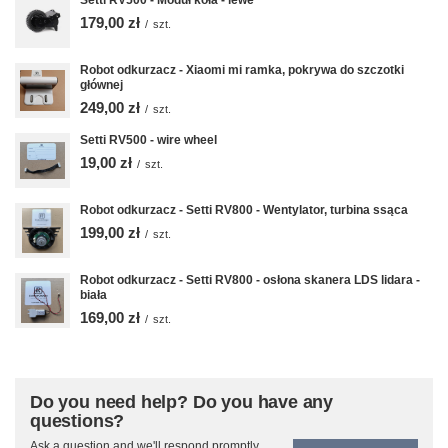
Setti RV500 - Moduł koła - lewe
179,00 zł
/
szt.
Robot odkurzacz - Xiaomi mi ramka, pokrywa do szczotki
głównej
249,00 zł
/
szt.
Setti RV500 - wire wheel
19,00 zł
/
szt.
Robot odkurzacz - Setti RV800 - Wentylator, turbina ssąca
199,00 zł
/
szt.
Robot odkurzacz - Setti RV800 - osłona skanera LDS lidara -
biała
169,00 zł
/
szt.
Do you need help? Do you have any
questions?
Ask a question and we'll respond promptly,