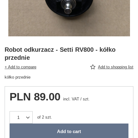
Robot odkurzacz - Setti RV800 - kółko
przednie
+ Add to compare
Add to shopping list
kółko przednie
PLN 89.00
incl. VAT
/
szt.
of
2
szt.
Add to cart