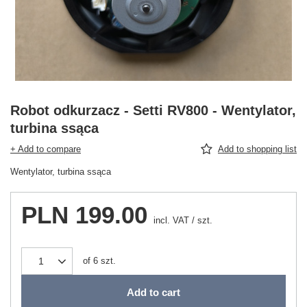
Robot odkurzacz - Setti RV800 - Wentylator,
turbina ssąca
+ Add to compare
Add to shopping list
Wentylator, turbina ssąca
PLN 199.00
incl. VAT
/
szt.
of
6
szt.
Add to cart