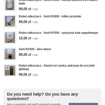
Robot odkurzacz - Setti RV800 - osłona skanera LDS lidara -
biała
89,00 zł
/
szt.
Robot odkurzacz - Setti RV800 - kółko przednie
89,00 zł
/
szt.
Robot odkurzacz - Setti RV500 - sprężyna koła napędowego
15,00 zł
/
szt.
Setti RV500 - wire wheel
89,00 zł
/
szt.
Robot odkurzacz - Xiaomi mi ramka, pokrywa do szczotki
głównej
99,00 zł
/
szt.
Do you need help? Do you have any
questions?
Ask a question and we'll respond promptly,