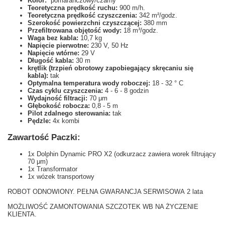
Kolor:
pomarańczowy/czarny
Teoretyczna prędkość ruchu:
900 m/h.
Teoretyczna prędkość czyszczenia:
342 m²/godz.
Szerokość powierzchni czyszczącej:
380 mm
Przefiltrowana objętość wody:
18 m³/godz.
Waga bez kabla:
10,7 kg
Napięcie pierwotne:
230 V, 50 Hz
Napięcie wtórne:
29 V
Długość kabla:
30 m
krętlik (trzpień obrotowy zapobiegający skręcaniu się
kabla):
tak
Optymalna temperatura wody roboczej:
18 - 32 ° C
Czas cyklu czyszczenia:
4 - 6 - 8 godzin
Wydajność filtracji:
70 μm
Głębokość robocza:
0,8 - 5 m
Pilot zdalnego sterowania:
tak
Pędzle:
4x kombi
Zawartość Paczki:
1x Dolphin Dynamic PRO X2 (odkurzacz zawiera worek filtrujący
70 μm)
1x Transformator
1x wózek transportowy
ROBOT ODNOWIONY. PEŁNA GWARANCJA SERWISOWA 2 lata
MOŻLIWOŚĆ ZAMONTOWANIA SZCZOTEK WB NA ŻYCZENIE
KLIENTA.