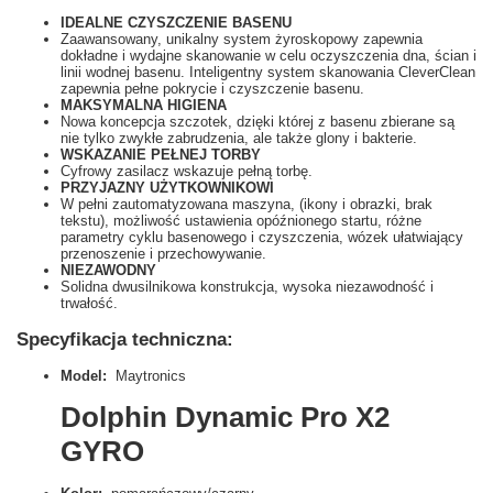
IDEALNE CZYSZCZENIE BASENU
Zaawansowany, unikalny system żyroskopowy zapewnia
dokładne i wydajne skanowanie w celu oczyszczenia dna, ścian i
linii wodnej basenu.
Inteligentny system skanowania CleverClean
zapewnia pełne pokrycie i czyszczenie basenu.
MAKSYMALNA HIGIENA
Nowa koncepcja szczotek, dzięki której z basenu zbierane są
nie tylko zwykłe zabrudzenia, ale także glony i bakterie.
WSKAZANIE PEŁNEJ TORBY
Cyfrowy zasilacz wskazuje pełną torbę.
PRZYJAZNY UŻYTKOWNIKOWI
W pełni zautomatyzowana maszyna, (ikony i obrazki, brak
tekstu), możliwość ustawienia opóźnionego startu, różne
parametry cyklu basenowego i czyszczenia, wózek ułatwiający
przenoszenie i przechowywanie.
NIEZAWODNY
Solidna dwusilnikowa konstrukcja, wysoka niezawodność i
trwałość.
Specyfikacja techniczna:
Model:
Maytronics
Dolphin Dynamic Pro X2
GYRO