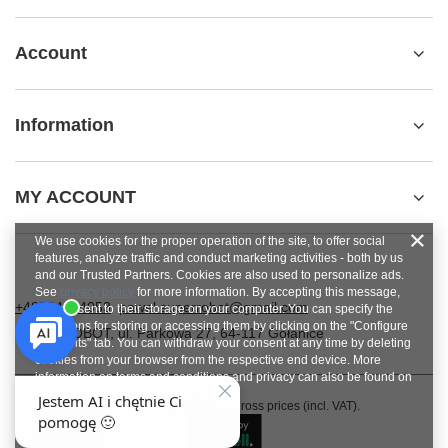
Account
Information
MY ACCOUNT
We use cookies for the proper operation of the site, to offer social
features, analyze traffic and conduct marketing activities - both by us
and our Trusted Partners. Cookies are also used to personalize ads.
See
privacy policy
for more information. By accepting this message,
+48784454053
pawel.superrobot@gmail.com
you consent to their storage on your computer. You can specify the
conditions for storing or accessing them by clicking on the "Configure
SUPERROBOT
,
ul. Parkowa 27
,
64-117
Gołanice
Consents" tab. You can withdraw your consent at any time by deleting
cookies from your browser from the respective end device. More
information on terms and conditions and privacy can also be found on
Google's Privacy and Terms page
.
In the store we present the gross prices (incl. VAT).
Close