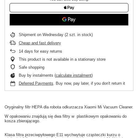
Shipment
on Wednesday
(2 szt. in stock)
Cheap and fast delivery
14
days for easy returns
This product is not available in a stationary store
Safe shopping
Buy by instalments (
calculate instalment
)
Deferred Payments
. Buy now, pay later, if you don't return it
Oryginalny
filtr HEPA
dla
robota odkurzacza
Xiaomi
Mi
Vacuum
Cleaner.
W
opakowaniu
znajdują się dwa filtry w
plastikowym opakowaniu
do
kosza
zbierającego.
Klasa
filtra przeciwpyłowego
E11
wychwytuje
cząsteczki kurzu
o