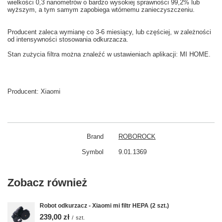
wielkości
0,3
nanometrów
o bardzo
wysokiej sprawności
99,2
% lub
wyższym
, a tym samym
zapobiega
wtórnemu zanieczyszczeniu
.
Producent zaleca wymianę co
3-6
miesiący
,
lub częściej
, w zależności
od intensywności
stosowania
odkurzacza.
Stan
zużycia
filtra
można znaleźć w
ustawieniach aplikacji: MI HOME
.
Producent:
Xiaomi
Brand
ROBOROCK
Symbol
9.01.1369
Zobacz również
Robot odkurzacz - Xiaomi mi filtr HEPA (2 szt.)
239,00 zł
/
szt.