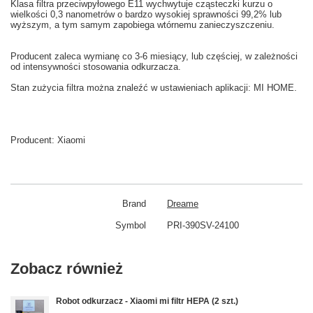
Klasa
filtra przeciwpyłowego
E11
wychwytuje
cząsteczki kurzu
o
wielkości
0,3
nanometrów
o bardzo
wysokiej sprawności
99,2
% lub
wyższym
, a tym samym
zapobiega
wtórnemu zanieczyszczeniu
.
Producent zaleca wymianę co
3-6
miesiący
,
lub częściej
, w zależności
od intensywności
stosowania
odkurzacza.
Stan
zużycia
filtra
można znaleźć w
ustawieniach aplikacji: MI HOME
.
Producent:
Xiaomi
Brand
Dreame
Symbol
PRI-390SV-24100
Zobacz również
Robot odkurzacz - Xiaomi mi filtr HEPA (2 szt.)