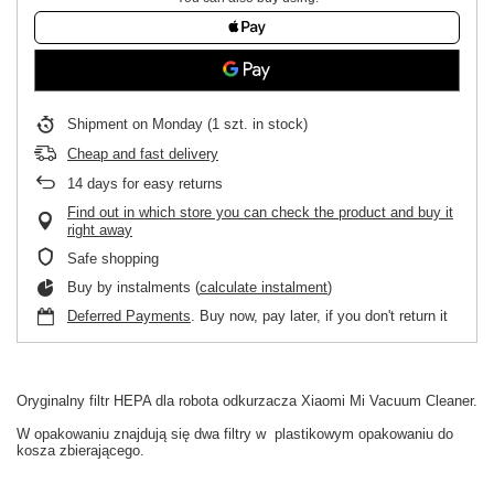
Shipment
on Monday
(1 szt. in stock)
Cheap and fast delivery
14
days for easy returns
Find out in which store you can check the product and buy it
right away
Safe shopping
Buy by instalments (
calculate instalment
)
Deferred Payments
. Buy now, pay later, if you don't return it
Oryginalny
filtr HEPA
dla
robota odkurzacza
Xiaomi
Mi
Vacuum
Cleaner.
W
opakowaniu
znajdują się dwa filtry w
plastikowym opakowaniu
do
kosza
zbierającego.