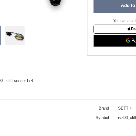
Add to 
You can also 
0 - cliff sensor L/R
Brand
SETTI+
Symbol
rv800_cli