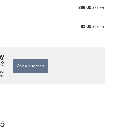
399,00 zł
/
szt.
89,00 zł
/
szt.
ny
s?
Ask a question
ost
rs.
/5