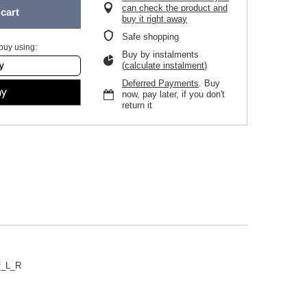
can check the product and
cart
buy it right away
Safe shopping
buy using:
Buy by instalments
(
calculate instalment
)
Deferred Payments
. Buy
now, pay later, if you don't
return it
ff_L_R