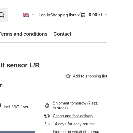
0,00 zł
Log in
Shopping lists
Terms and conditions
Contact
iff sensor L/R
Add to shopping list
/R
0
Shipment
tomorrow
(7 szt.
incl. VAT
/
szt.
in stock)
Cheap and fast delivery
14
days for easy returns
Find out in which store you