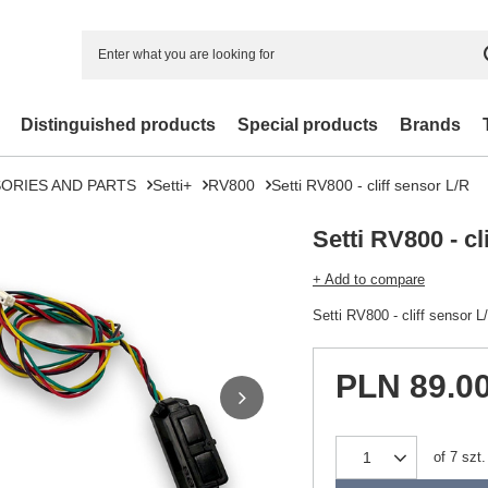
Distinguished products
Special products
Brands
ORIES AND PARTS
Setti+
RV800
Setti RV800 - cliff sensor L/R
Setti RV800 - cl
+ Add to compare
Setti RV800 - cliff sensor L
PLN 89.0
of
7
szt.