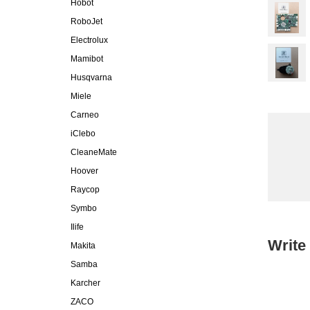
Hobot
RoboJet
Electrolux
Mamibot
Husqvarna
Miele
Carneo
iClebo
CleaneMate
Hoover
Raycop
Symbo
Ilife
Write
Makita
Samba
Karcher
ZACO