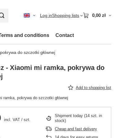
0,00 zł
Log in
Shopping lists
Terms and conditions
Contact
pokrywa do szczotki głównej
z - Xiaomi mi ramka, pokrywa do
j
Add to shopping list
i ramka, pokrywa do szczotki głównej
0
Shipment
today
(14 szt. in
incl. VAT
/
szt.
stock)
Cheap and fast delivery
14
days for easy returns
.