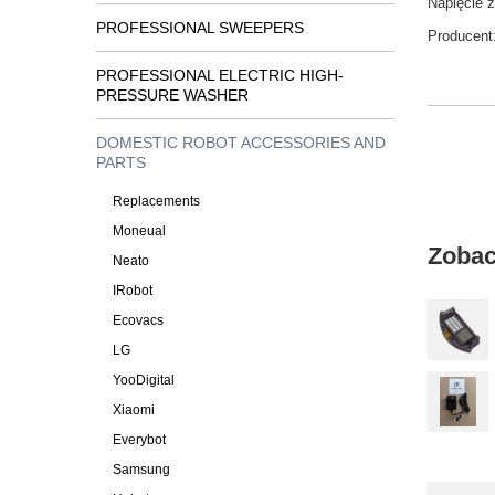
Napięcie 
PROFESSIONAL SWEEPERS
Producent
PROFESSIONAL ELECTRIC HIGH-
PRESSURE WASHER
DOMESTIC ROBOT ACCESSORIES AND
PARTS
Replacements
Moneual
Zobac
Neato
IRobot
Ecovacs
LG
YooDigital
Xiaomi
Everybot
Samsung