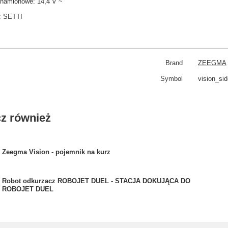
znamionowe: 14,4 V ~
:
SETTI
Brand
ZEEGMA
Symbol
vision_si
z również
Zeegma Vision - pojemnik na kurz
Robot odkurzacz ROBOJET DUEL - STACJA DOKUJĄCA DO
ROBOJET DUEL