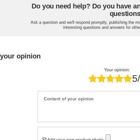
Do you need help? Do you have a
question
Ask a question and we'll respond promptly, publishing the m
interesting questions and answers for othe
 your opinion
Your opinion:
5
Content of your opinion
Add your own product photo: