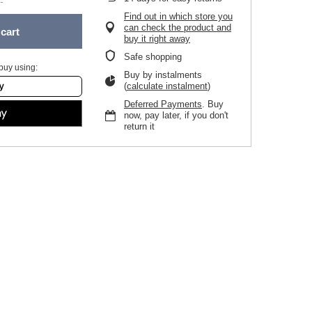
Find out in which store you
can check the product and
cart
buy it right away
Safe shopping
buy using:
Buy by instalments
(
calculate instalment
)
Deferred Payments
. Buy
now, pay later, if you don't
return it