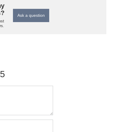
ny
s?
Ask a question
ost
rs.
/5