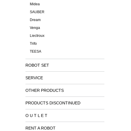
Midea
SAUBER
Dream
Venga
Liectroux
Trifo
TEESA
ROBOT SET
SERVICE
OTHER PRODUCTS
PRODUCTS DISCONTINUED
O U T L E T
RENT A ROBOT