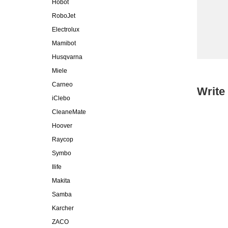
Hobot
RoboJet
Electrolux
Mamibot
Husqvarna
Miele
Carneo
Write
iClebo
CleaneMate
Hoover
Raycop
Symbo
Ilife
Makita
Samba
Karcher
ZACO