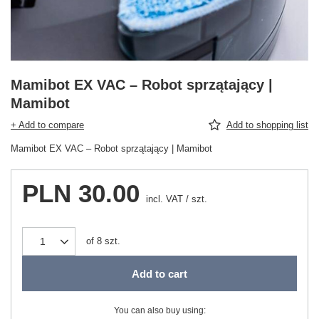
Mamibot EX VAC – Robot sprzątający |
Mamibot
+ Add to compare
Add to shopping list
Mamibot EX VAC – Robot sprzątający | Mamibot
PLN 30.00
incl. VAT
/
szt.
of
8
szt.
Add to cart
You can also buy using: