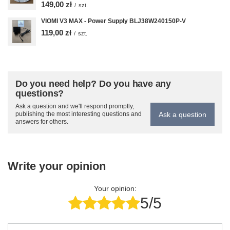
149,00 zł
/
szt.
VIOMI V3 MAX - Power Supply BLJ38W240150P-V
119,00 zł
/
szt.
Do you need help? Do you have any
questions?
Ask a question and we'll respond promptly,
Ask a question
publishing the most interesting questions and
answers for others.
Write your opinion
Your opinion:
5/5