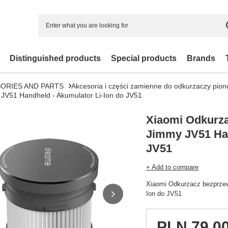
Distinguished products
Special products
Brands
ORIES AND PARTS
Akcesoria i części zamienne do odkurzaczy pio
JV51 Handheld - Akumulator Li-Ion do JV51
Xiaomi Odkurz
Jimmy JV51 Han
JV51
+ Add to compare
Xiaomi Odkurzacz bezprzew
Ion do JV51
PLN 79.0