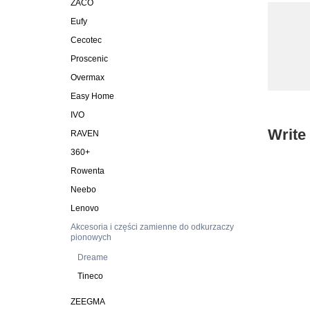
ZACO
Eufy
Cecotec
Proscenic
Overmax
Easy Home
IVO
Write
RAVEN
360+
Rowenta
Neebo
Lenovo
Akcesoria i części zamienne do odkurzaczy
pionowych
Dreame
Tineco
ZEEGMA