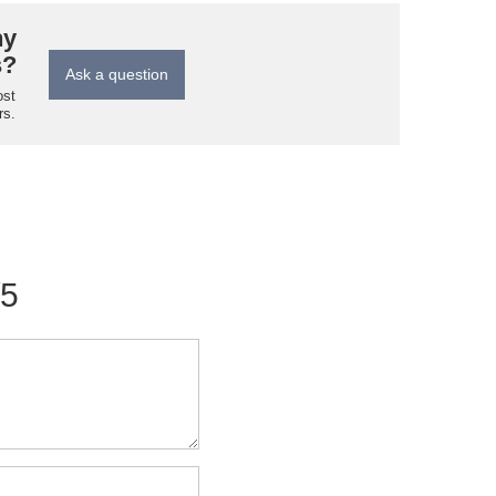
ny
s?
Ask a question
ost
rs.
/5