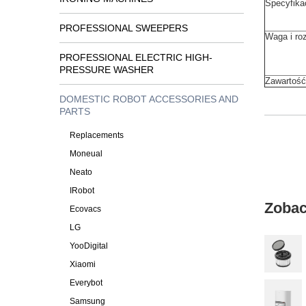
Specyfika
PROFESSIONAL SWEEPERS
Waga i ro
PROFESSIONAL ELECTRIC HIGH-
PRESSURE WASHER
Zawartość
DOMESTIC ROBOT ACCESSORIES AND
PARTS
Replacements
Moneual
Neato
IRobot
Zobac
Ecovacs
LG
YooDigital
Xiaomi
Everybot
Samsung