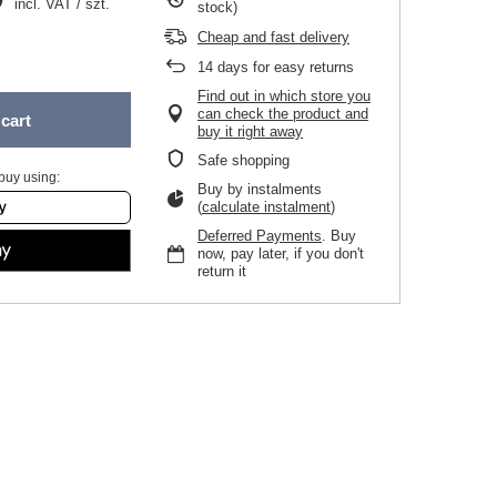
incl. VAT
/
szt.
stock)
Cheap and fast delivery
14
days for easy returns
Find out in which store you
can check the product and
cart
buy it right away
Safe shopping
buy using:
Buy by instalments
(
calculate instalment
)
Deferred Payments
. Buy
now, pay later, if you don't
return it