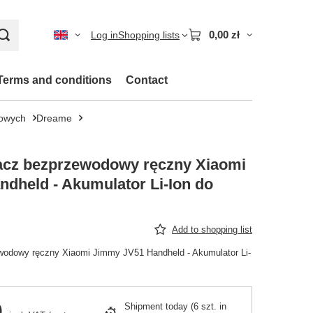
0,00 zł
Log in
Shopping lists
Terms and conditions
Contact
nowych
Dreame
acz bezprzewodowy ręczny Xiaomi
dheld - Akumulator Li-Ion do
Add to shopping list
odowy ręczny Xiaomi Jimmy JV51 Handheld - Akumulator Li-
0
Shipment
today
(6 szt. in