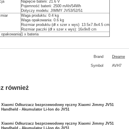
cja
Napięcie baterii: 21.6 V
Pojemność baterii: 2500 mAh/54Wh
Dotyczy modelu: JIMMY JV53/52/51
zmiar
Waga produktu: 0.4 kg
Waga opakowania: 0.6 kg
Rozmiar produktu (dł x szer x wys): 13.5x7.8x4.5 cm
Rozmiar paczki (dł x szer x wys): 16x9x8 cm
 opakowania
1 x bateria
Brand
Dreame
Symbol
AVH7
z również
Xiaomi Odkurzacz bezprzewodowy ręczny Xiaomi Jimmy JV51
Handheld - Akumulator Li-Ion do JV51
Xiaomi Odkurzacz bezprzewodowy ręczny Xiaomi Jimmy JV51
Handheld - Akumulator Li-Ion do JV51