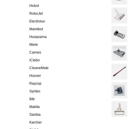
Hobot
RoboJet
Electrolux
Mamibot
Husqvarna
Miele
Carneo
iClebo
CleaneMate
Hoover
Raycop
Symbo
Ilife
Makita
Samba
Karcher