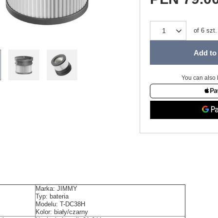
of
6
szt.
Add to 
You can also 
Marka: JIMMY
Typ: bateria
Modelu: T-DC38H
Kolor: biały/czarny