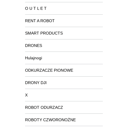
O U T L E T
RENT A ROBOT
SMART PRODUCTS
DRONES
Hulajnogi
ODKURZACZE PIONOWE
DRONY DJI
X
ROBOT ODURZACZ
ROBOTY CZWORONOŻNE