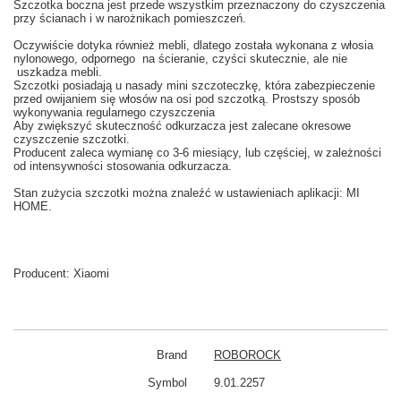
Szczotka boczna
jest
przede wszystkim
przeznaczony do czyszczenia
przy ścianach
i w
narożnikach
pomieszczeń.
Oczywiście dotyka również
mebli,
dlatego
została wykonana z
włosia
nylonowego
, odpornego
na ścieranie
, czyści
skutecznie
,
ale nie
uszkadza
mebli.
Szczotki posiadają u nasady
mini szczoteczkę, która
zabezpieczenie
przed
owijaniem się
włosów na
osi
pod
szczotką
.
Prostszy
sposób
wykonywania
regularnego czyszczenia
Aby
zwiększyć skuteczność
odkurzacza
jest zalecane
okresowe
czyszczenie
szczotki.
Producent
zaleca wy
mianę co
3-6
miesiący
,
lub częściej
, w zależności
od intensywności
stosowania
odkurzacza.
Stan
zużycia
szczotki
można znaleźć w
ustawieniach aplikacji: MI
HOME
.
Producent:
Xiaomi
Brand
ROBOROCK
Symbol
9.01.2257