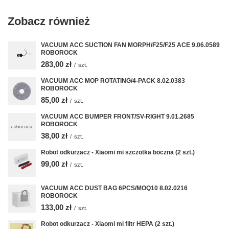
Zobacz również
VACUUM ACC SUCTION FAN MORPH/F25/F25 ACE 9.06.0589
ROBOROCK
283,00 zł
/
szt.
VACUUM ACC MOP ROTATING/4-PACK 8.02.0383
ROBOROCK
85,00 zł
/
szt.
VACUUM ACC BUMPER FRONT/SV-RIGHT 9.01.2685
ROBOROCK
38,00 zł
/
szt.
Robot odkurzacz - Xiaomi mi szczotka boczna (2 szt.)
99,00 zł
/
szt.
VACUUM ACC DUST BAG 6PCS/MOQ10 8.02.0216
ROBOROCK
133,00 zł
/
szt.
Robot odkurzacz - Xiaomi mi filtr HEPA (2 szt.)