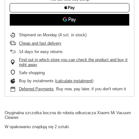
Shipment
on Monday
(4 szt. in stock)
Cheap and fast delivery
14
days for easy returns
Find out in which store you can check the product and buy it
right away
Safe shopping
Buy by instalments (
calculate instalment
)
Deferred Payments
. Buy now, pay later, if you don't return it
Oryginalna
szczotka boczna
do
robota odkurzacza
Xiaomi
Mi
Vacuum
Cleaner.
W
opakowaniu
znajdują się 2 sztuki
.