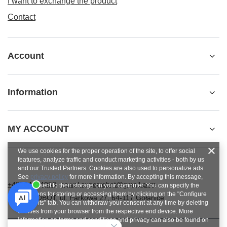
I want to exchange the product
Contact
Account
Information
MY ACCOUNT
We use cookies for the proper operation of the site, to offer social
features, analyze traffic and conduct marketing activities - both by us
and our Trusted Partners. Cookies are also used to personalize ads.
See
privacy policy
for more information. By accepting this message,
+48784454053
pawel.superrobot@gmail.com
you consent to their storage on your computer. You can specify the
conditions for storing or accessing them by clicking on the "Configure
SUPERROBOT
,
ul. Parkowa 27
,
64-117
Gołanice
Consents" tab. You can withdraw your consent at any time by deleting
cookies from your browser from the respective end device. More
information on terms and conditions and privacy can also be found on