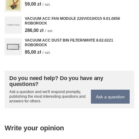
59,00 zł
/
szt.
VACUUM ACC FAN MODULE 220V/O10/O15 9.01.0856
ROBOROCK
286,00 zł
/
szt.
VACUUM ACC DUST BIN FILTER/WHITE 8.02.0221
ROBOROCK
85,00 zł
/
szt.
Do you need help? Do you have any
questions?
Ask a question and we'll respond promptly,
Ask a question
publishing the most interesting questions and
answers for others.
Write your opinion