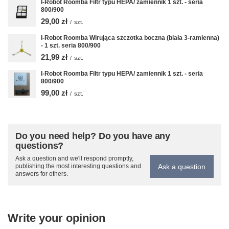
I-Robot Roomba Filtr typu HEPA/ zamiennik 1 szt. - seria
800/900
29,00 zł
/
szt.
I-Robot Roomba Wirująca szczotka boczna (biała 3-ramienna)
- 1 szt. seria 800/900
21,99 zł
/
szt.
I-Robot Roomba Filtr typu HEPA/ zamiennik 1 szt. - seria
800/900
99,00 zł
/
szt.
Do you need help? Do you have any
questions?
Ask a question and we'll respond promptly,
Ask a question
publishing the most interesting questions and
answers for others.
Write your opinion