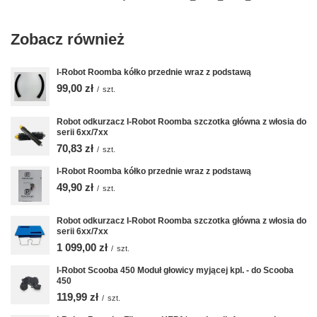
Zobacz również
I-Robot Roomba kółko przednie wraz z podstawą
99,00 zł
/
szt.
Robot odkurzacz I-Robot Roomba szczotka główna z włosia do
serii 6xx/7xx
70,83 zł
/
szt.
I-Robot Roomba kółko przednie wraz z podstawą
49,90 zł
/
szt.
Robot odkurzacz I-Robot Roomba szczotka główna z włosia do
serii 6xx/7xx
1 099,00 zł
/
szt.
I-Robot Scooba 450 Moduł głowicy myjącej kpl. - do Scooba
450
119,99 zł
/
szt.