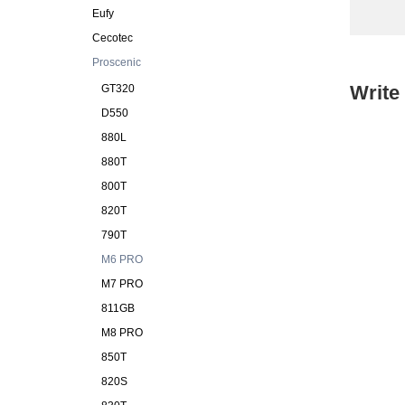
Eufy
Cecotec
Proscenic
Write
GT320
D550
880L
880T
800T
820T
790T
M6 PRO
M7 PRO
811GB
M8 PRO
850T
820S