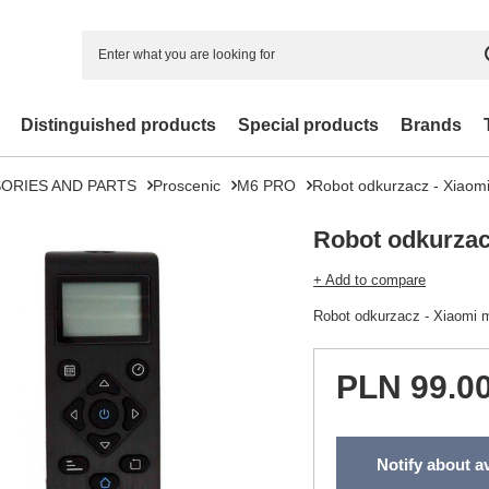
Distinguished products
Special products
Brands
ORIES AND PARTS
Proscenic
M6 PRO
Robot odkurzacz - Xiaomi m
Robot odkurzacz
+ Add to compare
Robot odkurzacz - Xiaomi mi
PLN 99.0
Notify about av