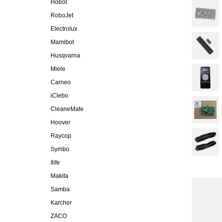
Hobot
RoboJet
Electrolux
Mamibot
Husqvarna
Miele
Carneo
iClebo
CleaneMate
Hoover
Raycop
Symbo
Ilife
Makita
Samba
Karcher
ZACO