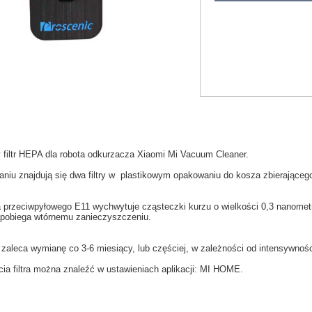
y
filtr HEPA
dla
robota odkurzacza
Xiaomi
Mi
Vacuum
Cleaner.
aniu
znajdują się dwa filtry w
plastikowym opakowaniu
do
kosza
zbierająceg
ra przeciwpyłowego
E11
wychwytuje
cząsteczki kurzu
o wielkości
0,3
nanomet
pobiega
wtórnemu zanieczyszczeniu
.
 zaleca wymianę co
3-6
miesiący
,
lub częściej
, w zależności
od intensywnośc
cia
filtra
można znaleźć w
ustawieniach aplikacji: MI HOME
.