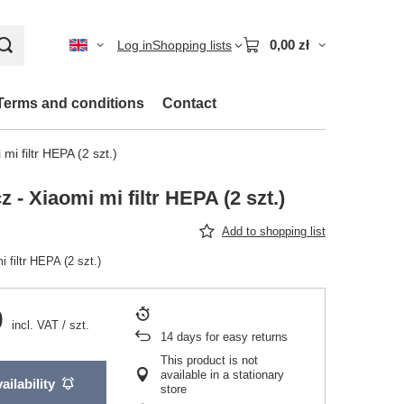
0,00 zł
Log in
Shopping lists
Terms and conditions
Contact
i filtr HEPA (2 szt.)
 - Xiaomi mi filtr HEPA (2 szt.)
Add to shopping list
 filtr HEPA (2 szt.)
0
incl. VAT
/
szt.
14
days for easy returns
This product is not
available in a stationary
ailability
store