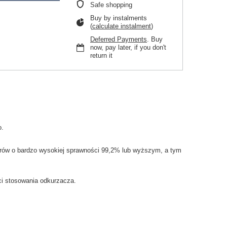
Safe shopping
Buy by instalments
(
calculate instalment
)
Deferred Payments
. Buy
now, pay later, if you don't
return it
o.
rów
o bardzo
wysokiej sprawności
99,2
% lub
wyższym
, a tym
i
stosowania
odkurzacza.