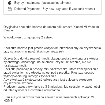
Buy by instalments (
calculate instalment
)
Deferred Payments
. Buy now, pay later, if you don't return it
Oryginalna
szczotka boczna
do
robota odkurzacza
Xiaomi
Mi
Vacuum
Cleaner.
W
opakowaniu
znajdują się 2 sztuki
.
Szczotka boczna
jest
przede wszystkim
przeznaczony do czyszczenia
przy ścianach
i w
narożnikach
pomieszczeń.
Oczywiście dotyka również
mebli,
dlatego
została wykonana z
włosia
nylonowego
, odpornego
na ścieranie
, czyści
skutecznie
,
ale nie
uszkadza
mebli.
Szczotki posiadają u nasady
mini szczoteczkę, która
zabezpieczenie
przed
owijaniem się
włosów na
osi
pod
szczotką
.
Prostszy
sposób
wykonywania
regularnego czyszczenia
Aby
zwiększyć skuteczność
odkurzacza
jest zalecane
okresowe
czyszczenie
szczotki.
Producent
zaleca wy
mianę co
3-6
miesiący
,
lub częściej
, w zależności
od intensywności
stosowania
odkurzacza.
Stan
zużycia
szczotki
można znaleźć w
ustawieniach aplikacji: MI
HOME
.