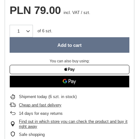
PLN 79.00
incl. VAT
/
szt.
of
6
szt.
Add to cart
You can also buy using:
Shipment
today
(6 szt. in stock)
Cheap and fast delivery
14
days for easy returns
Find out in which store you can check the product and buy it
right away
Safe shopping