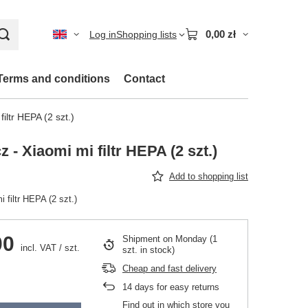
0,00 zł
Log in
Shopping lists
Terms and conditions
Contact
iltr HEPA (2 szt.)
 - Xiaomi mi filtr HEPA (2 szt.)
Add to shopping list
 filtr HEPA (2 szt.)
00
Shipment
on Monday
(1
incl. VAT
/
szt.
szt. in stock)
Cheap and fast delivery
14
days for easy returns
Find out in which store you