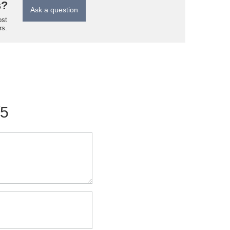
s?
Ask a question
ost
rs.
/5