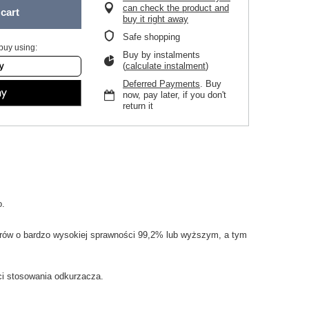
can check the product and
cart
buy it right away
Safe shopping
buy using:
Buy by instalments
(
calculate instalment
)
Deferred Payments
. Buy
now, pay later, if you don't
return it
o.
rów
o bardzo
wysokiej sprawności
99,2
% lub
wyższym
, a tym
i
stosowania
odkurzacza.