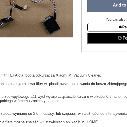
Add to 
You can also 
y
filtr HEPA
dla
robota odkurzacza
Xiaomi
Mi
Vacuum
Cleaner.
aniu
znajdują się dwa filtry w
plastikowym opakowaniu
do
kosza
zbierająceg
ra przeciwpyłowego
E11
wychwytuje
cząsteczki kurzu
o wielkości
0,3
nanomet
pobiega
wtórnemu zanieczyszczeniu
.
 zaleca wymianę co
3-6
miesiący
,
lub częściej
, w zależności
od intensywnośc
cia
filtra
można znaleźć w
ustawieniach aplikacji: MI HOME
.