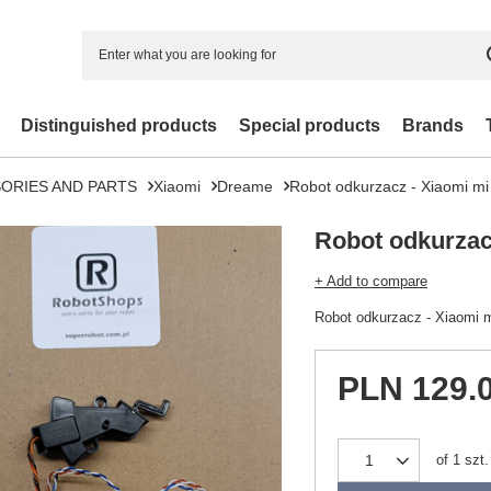
Distinguished products
Special products
Brands
ORIES AND PARTS
Xiaomi
Dreame
Robot odkurzacz - Xiaomi mi f
Robot odkurzacz
+ Add to compare
Robot odkurzacz - Xiaomi mi
PLN 129.
of
1
szt.