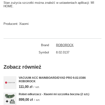
Stan
zużycia
szczotki
można znaleźć w
ustawieniach aplikacji: MI
HOME
.
Producent:
Xiaomi
Brand
ROBOROCK
Symbol
8.02.0137
Zobacz również
VACUUM ACC MAINBOARD/DYAD PRO 9.02.0386
ROBOROCK
111,00 zł
/
szt.
Robot odkurzacz - Xiaomi mi szczotka boczna (2 szt.)
899,00 zł
/
szt.