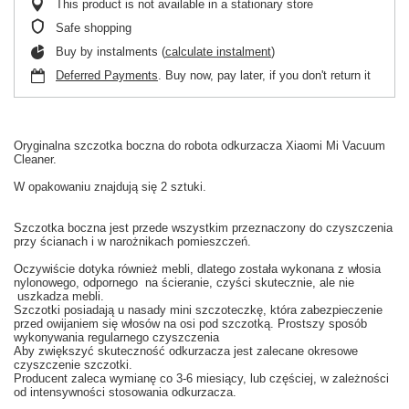
This product is not available in a stationary store
Safe shopping
Buy by instalments (
calculate instalment
)
Deferred Payments
. Buy now, pay later, if you don't return it
Oryginalna
szczotka boczna
do
robota odkurzacza
Xiaomi
Mi
Vacuum
Cleaner.
W
opakowaniu
znajdują się 2 sztuki
.
Szczotka boczna
jest
przede wszystkim
przeznaczony do czyszczenia
przy ścianach
i w
narożnikach
pomieszczeń.
Oczywiście dotyka również
mebli,
dlatego
została wykonana z
włosia
nylonowego
, odpornego
na ścieranie
, czyści
skutecznie
,
ale nie
uszkadza
mebli.
Szczotki posiadają u nasady
mini szczoteczkę, która
zabezpieczenie
przed
owijaniem się
włosów na
osi
pod
szczotką
.
Prostszy
sposób
wykonywania
regularnego czyszczenia
Aby
zwiększyć skuteczność
odkurzacza
jest zalecane
okresowe
czyszczenie
szczotki.
Producent
zaleca wy
mianę co
3-6
miesiący
,
lub częściej
, w zależności
od intensywności
stosowania
odkurzacza.