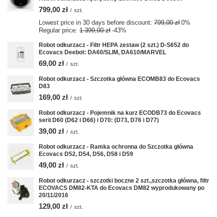
799,00 zł
/
szt.
Lowest price in 30 days before discount:
799,00 zł
0%
Regular price:
1 399,00 zł
-43%
Robot odkurzacz - Filtr HEPA zestaw (2 szt.) D-S652 do
Ecovacs Deebot: DA60/SLIM, DA610/MARVEL
69,00 zł
/
szt.
Robot odkurzacz - Szczotka główna ECOMB83 do Ecovacs
D83
169,00 zł
/
szt.
Robot odkurzacz - Pojemnik na kurz ECODB73 do Ecovacs
serii D60 (D62 i D66) i D70: (D73, D76 i D77)
39,00 zł
/
szt.
Robot odkurzacz - Ramka ochronna do Szczotka główna
Ecovacs D52, D54, D56, D58 i D59
49,00 zł
/
szt.
Robot odkurzacz - szczotki boczne 2 szt.,szczotka główna, filtr
ECOVACS DM82-KTA do Ecovacs DM82 wyprodukowany po
20/11/2016
129,00 zł
/
szt.