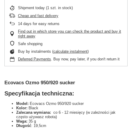
Shipment
today
(1 szt. in stock)
Cheap and fast delivery
14
days for easy returns
Find out in which store you can check the product and buy it
right away
Safe shopping
Buy by instalments (
calculate instalment
)
Deferred Payments
. Buy now, pay later, if you don't return it
Ecovacs Ozmo 950/920 sucker
Specyfikacja techniczna:
Model:
Ecovacs Ozmo 950/920 sucker
Kolor:
Black
Zalecana wymiana:
co 6 - 12 miesięcy (w zależności jak
często używasz robota)
Waga:
35 g
Długość
: 19,5cm