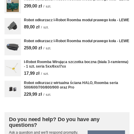
299,00 zł
/
szt.
Robot odkurzacz I-Robot Roomba moduł prawego koła - LEWE
89,00 zł
/
szt.
Robot odkurzacz I-Robot Roomba moduł prawego koła - LEWE
259,00 zł
/
szt.
I-Robot Roomba Wirująca szczotka boczna (biała 3-ramienna)
- 1 szt. seria 5xx/6xx/7xx
17,99 zł
/
szt.
Robot odkurzacz wirtualna ściana HALO, Roomba seria
500/600/700/800/900 oraz Pro
229,99 zł
/
szt.
Do you need help? Do you have any
questions?
Ask a question and we'll respond promptly,