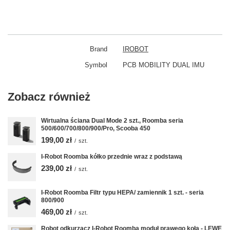
Brand
IROBOT
Symbol
PCB MOBILITY DUAL IMU
Zobacz również
Wirtualna ściana Dual Mode 2 szt., Roomba seria
500/600/700/800/900/Pro, Scooba 450
199,00 zł
/
szt.
I-Robot Roomba kółko przednie wraz z podstawą
239,00 zł
/
szt.
I-Robot Roomba Filtr typu HEPA/ zamiennik 1 szt. - seria
800/900
469,00 zł
/
szt.
Robot odkurzacz I-Robot Roomba moduł prawego koła - LEWE