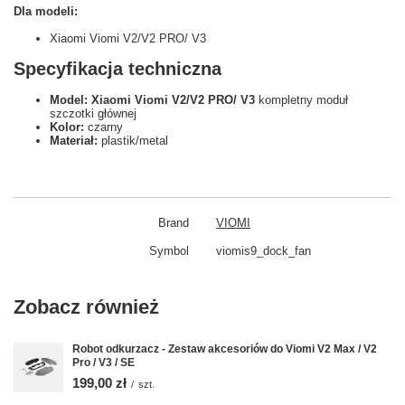
Dla modeli:
Xiaomi Viomi V2/V2 PRO/ V3
Specyfikacja techniczna
Model: Xiaomi Viomi V2/V2 PRO/ V3
kompletny moduł
szczotki głównej
Kolor:
czarny
Materiał:
plastik/metal
Brand
VIOMI
Symbol
viomis9_dock_fan
Zobacz również
Robot odkurzacz - Zestaw akcesoriów do Viomi V2 Max / V2
Pro / V3 / SE
199,00 zł
/
szt.