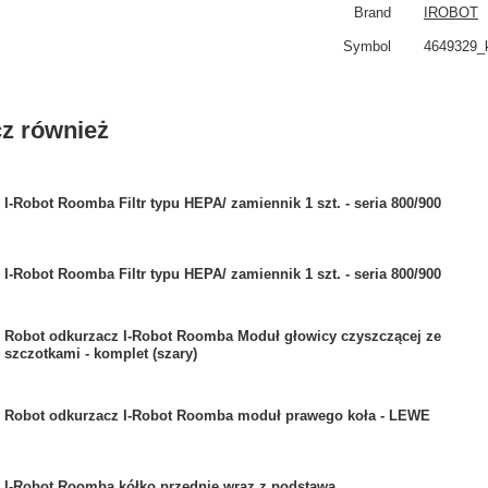
Brand
IROBOT
Symbol
4649329_
z również
I-Robot Roomba Filtr typu HEPA/ zamiennik 1 szt. - seria 800/900
I-Robot Roomba Filtr typu HEPA/ zamiennik 1 szt. - seria 800/900
Robot odkurzacz I-Robot Roomba Moduł głowicy czyszczącej ze
szczotkami - komplet (szary)
Robot odkurzacz I-Robot Roomba moduł prawego koła - LEWE
I-Robot Roomba kółko przednie wraz z podstawą