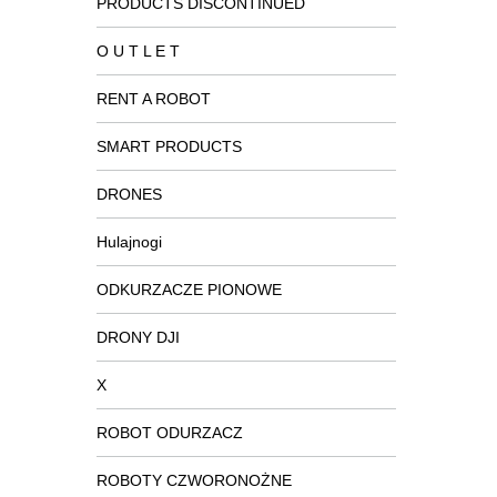
PRODUCTS DISCONTINUED
O U T L E T
RENT A ROBOT
SMART PRODUCTS
DRONES
Hulajnogi
ODKURZACZE PIONOWE
DRONY DJI
X
ROBOT ODURZACZ
ROBOTY CZWORONOŻNE