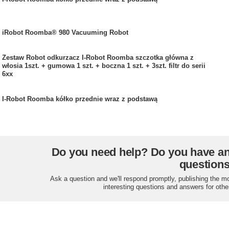
iRobot Roomba® 980 Vacuuming Robot
Zestaw Robot odkurzacz I-Robot Roomba szczotka główna z
włosia 1szt. + gumowa 1 szt. + boczna 1 szt. + 3szt. filtr do serii
6xx
I-Robot Roomba kółko przednie wraz z podstawą
Do you need help? Do you have a
question
Ask a question and we'll respond promptly, publishing the m
interesting questions and answers for othe