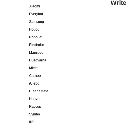
Write
Xiaomi
Everybot
Samsung
Hobot
RoboJet
Electrolux
Mamibot
Husqvarna
Miele
Carneo
iClebo
CleaneMate
Hoover
Raycop
Symbo
Ilife