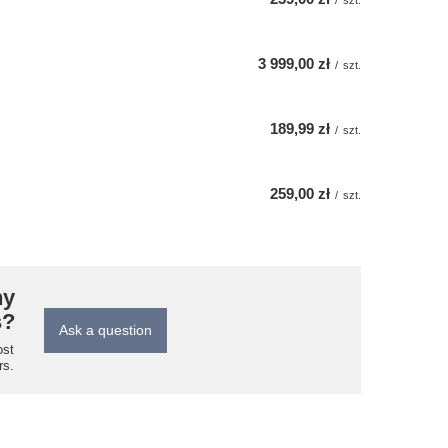
/
szt.
3 999,00 zł
/
szt.
189,99 zł
/
szt.
259,00 zł
/
szt.
ny
s?
Ask a question
ost
rs.