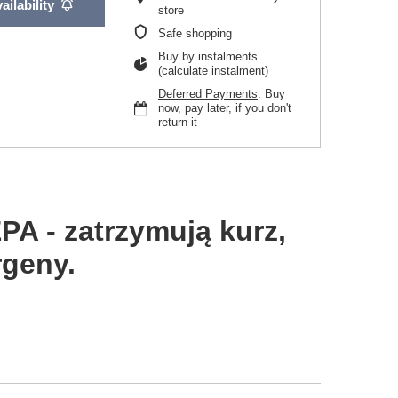
ailability
store
Safe shopping
Buy by instalments
(
calculate instalment
)
Deferred Payments
. Buy
now, pay later, if you don't
return it
EPA - zatrzymują kurz,
rgeny.