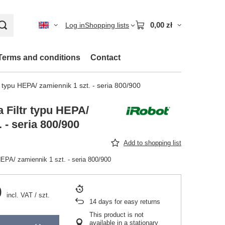
0,00 zł
Log in
Shopping lists
Terms and conditions
Contact
 typu HEPA/ zamiennik 1 szt. - seria 800/900
 Filtr typu HEPA/
 - seria 800/900
Add to shopping list
HEPA/ zamiennik 1 szt. - seria 800/900
0
incl. VAT
/
szt.
14
days for easy returns
This product is not
available in a stationary