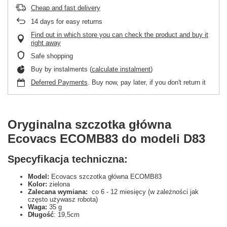
Cheap and fast delivery
14
days for easy returns
Find out in which store you can check the product and buy it
right away
Safe shopping
Buy by instalments (
calculate instalment
)
Deferred Payments
. Buy now, pay later, if you don't return it
Oryginalna szczotka główna
Ecovacs ECOMB83 do modeli D83
Specyfikacja techniczna:
Model:
Ecovacs szczotka główna ECOMB83
Kolor:
zielona
Zalecana wymiana:
co 6 - 12 miesięcy (w zależności jak
często używasz robota)
Waga:
35 g
Długość
: 19,5cm