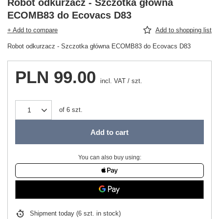
Robot odkurzacz - Szczotka główna
ECOMB83 do Ecovacs D83
+ Add to compare
Add to shopping list
Robot odkurzacz - Szczotka główna ECOMB83 do Ecovacs D83
PLN 99.00
incl. VAT
/
szt.
of
6
szt.
Add to cart
You can also buy using:
Shipment
today
(6 szt. in stock)