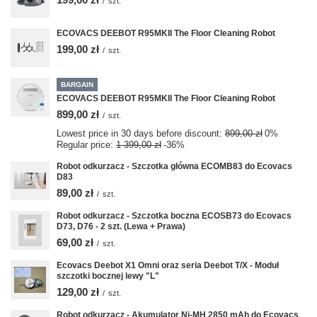
/
szt.
ECOVACS DEEBOT R95MKII The Floor Cleaning Robot
199,00 zł
/
szt.
BARGAIN
ECOVACS DEEBOT R95MKII The Floor Cleaning Robot
899,00 zł
/
szt.
Lowest price in 30 days before discount:
899,00 zł
0%
Regular price:
1 399,00 zł
-36%
Robot odkurzacz - Szczotka główna ECOMB83 do Ecovacs
D83
89,00 zł
/
szt.
Robot odkurzacz - Szczotka boczna ECOSB73 do Ecovacs
D73, D76 - 2 szt. (Lewa + Prawa)
69,00 zł
/
szt.
Ecovacs Deebot X1 Omni oraz seria Deebot T/X - Moduł
szczotki bocznej lewy "L"
129,00 zł
/
szt.
Robot odkurzacz - Akumulator Ni-MH 2850 mAh do Ecovacs