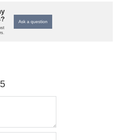
ny
s?
Ask a question
ost
rs.
/5