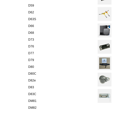
D59
D62
D63S
D66
D68
D73
D76
D77
D79
D80
D80C
D82e
D83
D83C
DM81
DM82