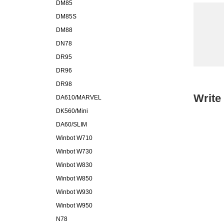
DM85
DM85S
DM88
DN78
DR95
DR96
DR98
Write
DA610/MARVEL
DK560/Mini
DA60/SLIM
Winbot W710
Winbot W730
Winbot W830
Winbot W850
Winbot W930
Winbot W950
N78