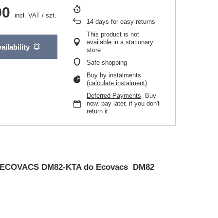
00
incl. VAT
/
szt.
14
days for easy returns
This product is not
available in a stationary
ailability
store
Safe shopping
Buy by instalments
(
calculate instalment
)
Deferred Payments
. Buy
now, pay later, if you don't
return it
iltr ECOVACS DM82-KTA do Ecovacs DM82