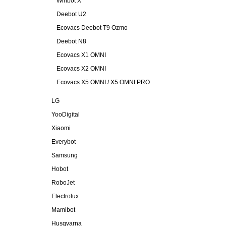
Winbot X
Deebot U2
Ecovacs Deebot T9 Ozmo
Deebot N8
Ecovacs X1 OMNI
Ecovacs X2 OMNI
Ecovacs X5 OMNI / X5 OMNI PRO
LG
YooDigital
Xiaomi
Everybot
Samsung
Hobot
RoboJet
Electrolux
Mamibot
Husqvarna