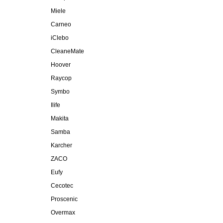
Miele
Carneo
iClebo
CleaneMate
Hoover
Raycop
Symbo
Ilife
Makita
Samba
Karcher
ZACO
Eufy
Cecotec
Proscenic
Overmax