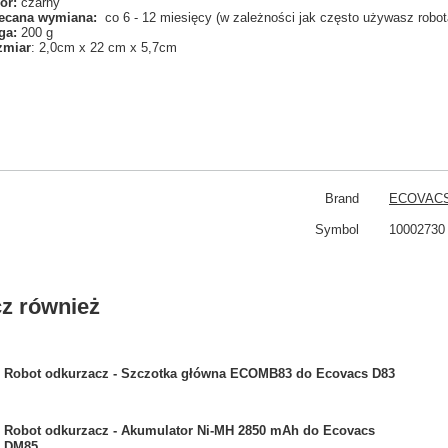
or:
czarny
ecana wymiana:
co 6 - 12 miesięcy (w zależności jak często używasz robot
ga:
200 g
zmiar
: 2,0cm x 22 cm x 5,7cm
Brand
ECOVAC
Symbol
10002730
z również
Robot odkurzacz - Szczotka główna ECOMB83 do Ecovacs D83
Robot odkurzacz - Akumulator Ni-MH 2850 mAh do Ecovacs
DM85