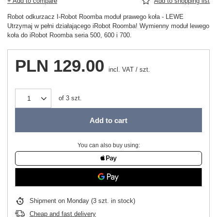
+ Add to compare
Add to shopping list
Robot odkurzacz I-Robot Roomba moduł prawego koła - LEWE
Utrzymaj w pełni działającego iRobot Roomba! Wymienny moduł lewego
koła do iRobot Roomba seria 500, 600 i 700.
PLN 129.00
incl. VAT
/
szt.
of
3
szt.
Add to cart
You can also buy using:
Shipment
on Monday
(3 szt. in stock)
Cheap and fast delivery