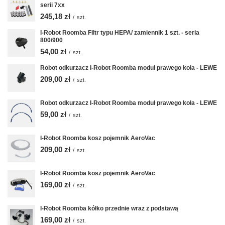
serii 7xx
245,18 zł
/
szt.
I-Robot Roomba Filtr typu HEPA/ zamiennik 1 szt. - seria
800/900
54,00 zł
/
szt.
Robot odkurzacz I-Robot Roomba moduł prawego koła - LEWE
209,00 zł
/
szt.
Robot odkurzacz I-Robot Roomba moduł prawego koła - LEWE
59,00 zł
/
szt.
I-Robot Roomba kosz pojemnik AeroVac
209,00 zł
/
szt.
I-Robot Roomba kosz pojemnik AeroVac
169,00 zł
/
szt.
I-Robot Roomba kółko przednie wraz z podstawą
169,00 zł
/
szt.