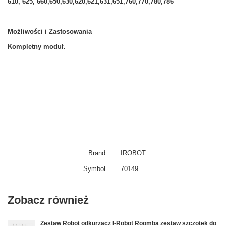
610, 625, 660,650,630,620,621,631,651,760,770,780,786
Możliwości i Zastosowania
Kompletny moduł.
Brand
IROBOT
Symbol
70149
Zobacz również
Zestaw Robot odkurzacz I-Robot Roomba zestaw szczotek do